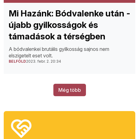
Mi Hazánk: Bódvalenke után -
újabb gyilkosságok és
támadások a térségben
A bódvalenkei brutális gyilkosság sajnos nem
elszigetelt eset volt.
BELFÖLD
2023. febr. 2. 20:34
Még több