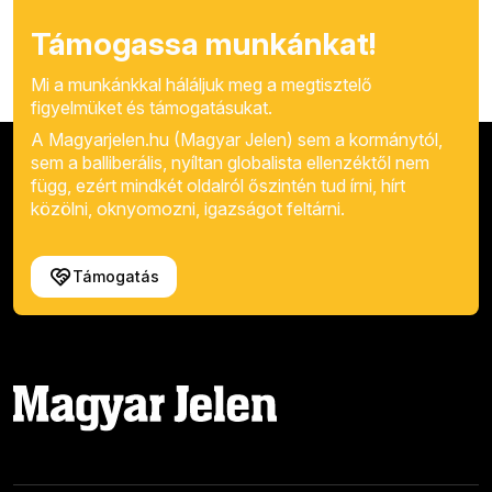
Támogassa munkánkat!
Mi a munkánkkal háláljuk meg a megtisztelő
figyelmüket és támogatásukat.
A Magyarjelen.hu (Magyar Jelen) sem a kormánytól,
sem a balliberális, nyíltan globalista ellenzéktől nem
függ, ezért mindkét oldalról őszintén tud írni, hírt
közölni, oknyomozni, igazságot feltárni.
Támogatás