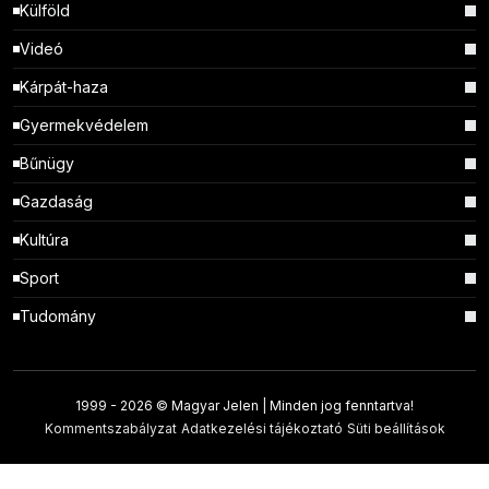
Külföld
Videó
Kárpát-haza
Gyermekvédelem
Bűnügy
Gazdaság
Kultúra
Sport
Tudomány
1999 -
2026 © Magyar Jelen | Minden jog fenntartva!
Kommentszabályzat
Adatkezelési tájékoztató
Süti beállítások