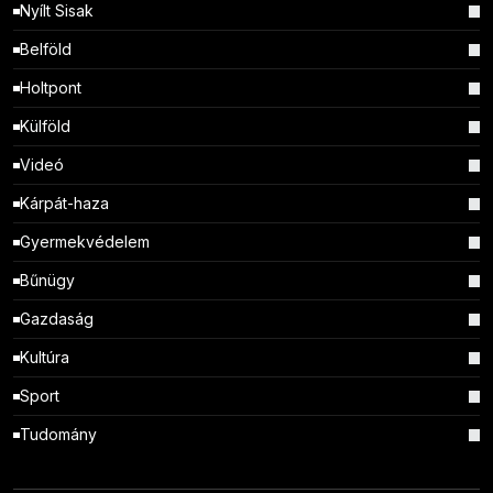
Nyílt Sisak
Belföld
Holtpont
Külföld
Videó
Kárpát-haza
Gyermekvédelem
Bűnügy
Gazdaság
Kultúra
Sport
Tudomány