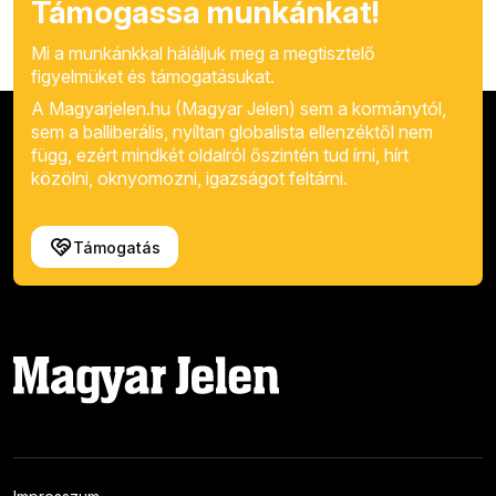
Támogassa munkánkat!
Mi a munkánkkal háláljuk meg a megtisztelő
figyelmüket és támogatásukat.
A Magyarjelen.hu (Magyar Jelen) sem a kormánytól,
sem a balliberális, nyíltan globalista ellenzéktől nem
függ, ezért mindkét oldalról őszintén tud írni, hírt
közölni, oknyomozni, igazságot feltárni.
Támogatás