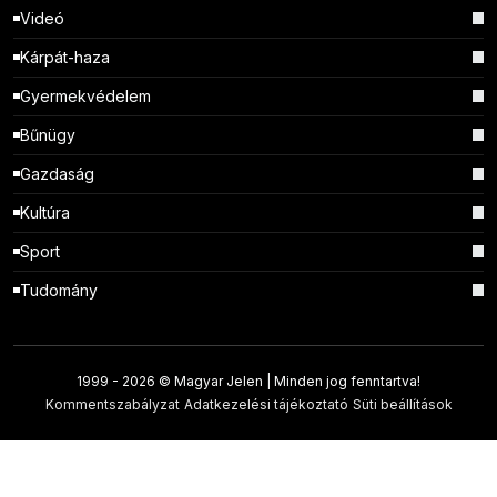
Videó
Kárpát-haza
Gyermekvédelem
Bűnügy
Gazdaság
Kultúra
Sport
Tudomány
1999 -
2026 © Magyar Jelen | Minden jog fenntartva!
Kommentszabályzat
Adatkezelési tájékoztató
Süti beállítások