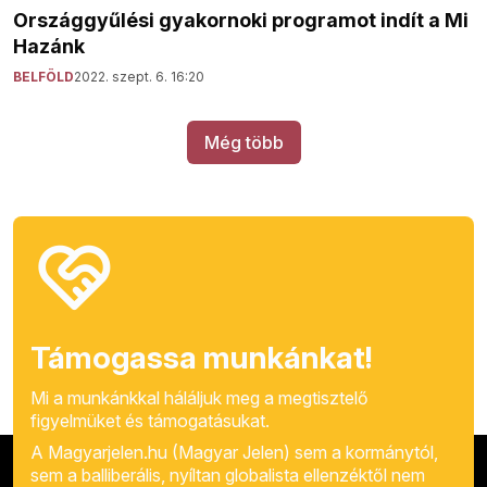
Országgyűlési gyakornoki programot indít a Mi
Hazánk
BELFÖLD
2022. szept. 6. 16:20
Még több
Támogassa munkánkat!
Mi a munkánkkal háláljuk meg a megtisztelő
figyelmüket és támogatásukat.
A Magyarjelen.hu (Magyar Jelen) sem a kormánytól,
sem a balliberális, nyíltan globalista ellenzéktől nem