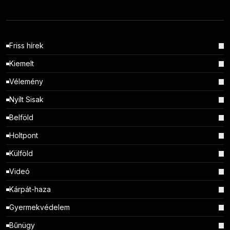
Friss hírek
Kiemelt
Vélemény
Nyílt Sisak
Belföld
Holtpont
Külföld
Videó
Kárpát-haza
Gyermekvédelem
Bűnügy