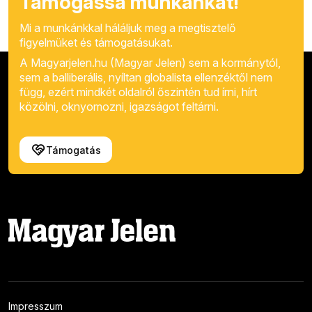
Támogassa munkánkat!
Mi a munkánkkal háláljuk meg a megtisztelő
figyelmüket és támogatásukat.
A Magyarjelen.hu (Magyar Jelen) sem a kormánytól,
sem a balliberális, nyíltan globalista ellenzéktől nem
függ, ezért mindkét oldalról őszintén tud írni, hírt
közölni, oknyomozni, igazságot feltárni.
Támogatás
Impresszum