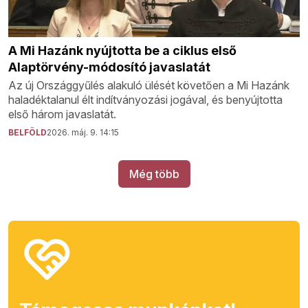
A Mi Hazánk nyújtotta be a ciklus első
Alaptörvény-módosító javaslatát
Az új Országgyűlés alakuló ülését követően a Mi Hazánk
haladéktalanul élt indítványozási jogával, és benyújtotta
első három javaslatát.
BELFÖLD
2026. máj. 9. 14:15
Még több