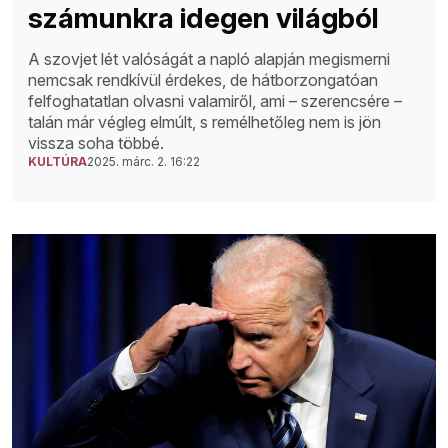
számunkra idegen világból
A szovjet lét valóságát a napló alapján megismerni
nemcsak rendkívül érdekes, de hátborzongatóan
felfoghatatlan olvasni valamiről, ami – szerencsére –
talán már végleg elmúlt, s remélhetőleg nem is jön
vissza soha többé.
KULTÚRA
2025. márc. 2. 16:22