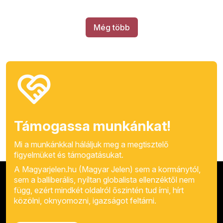
Még több
Támogassa munkánkat!
Mi a munkánkkal háláljuk meg a megtisztelő
figyelmüket és támogatásukat.
A Magyarjelen.hu (Magyar Jelen) sem a kormánytól,
sem a balliberális, nyíltan globalista ellenzéktől nem
függ, ezért mindkét oldalról őszintén tud írni, hírt
közölni, oknyomozni, igazságot feltárni.