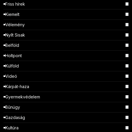
Friss hírek
Kiemelt
Vélemény
Nyílt Sisak
Belföld
Holtpont
Külföld
Videó
Kárpát-haza
Gyermekvédelem
Bűnügy
Gazdaság
Kultúra