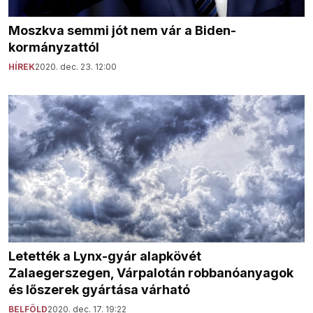
Moszkva semmi jót nem vár a Biden-
kormányzattól
HÍREK
2020. dec. 23. 12:00
Letették a Lynx-gyár alapkövét
Zalaegerszegen, Várpalotán robbanóanyagok
és lőszerek gyártása várható
BELFÖLD
2020. dec. 17. 19:22