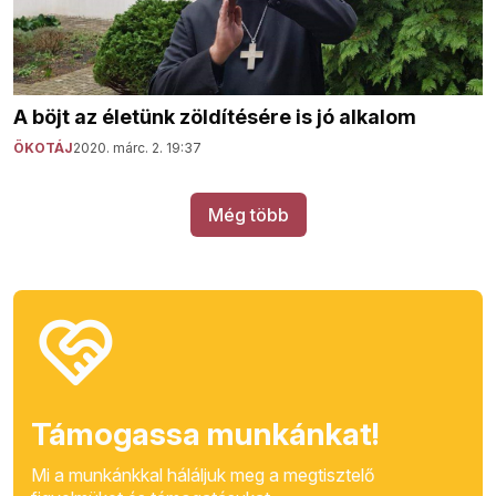
A böjt az életünk zöldítésére is jó alkalom
ÖKOTÁJ
2020. márc. 2. 19:37
Még több
Támogassa munkánkat!
Mi a munkánkkal háláljuk meg a megtisztelő