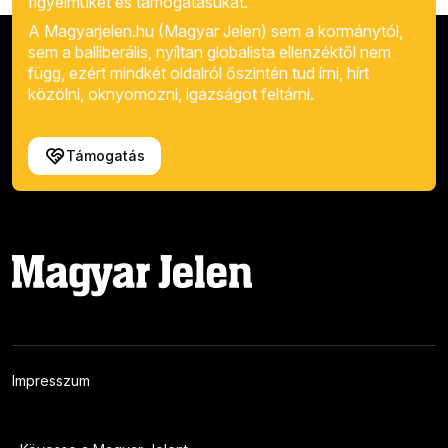
figyelmüket és támogatásukat.
A Magyarjelen.hu (Magyar Jelen) sem a kormánytól,
sem a balliberális, nyíltan globalista ellenzéktől nem
függ, ezért mindkét oldalról őszintén tud írni, hírt
közölni, oknyomozni, igazságot feltárni.
Támogatás
Impresszum