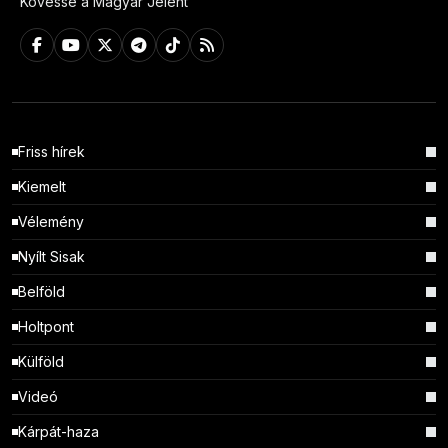
Kövesse a Magyar Jelent
Friss hírek
Kiemelt
Vélemény
Nyílt Sisak
Belföld
Holtpont
Külföld
Videó
Kárpát-haza