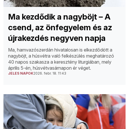
Ma kezdődik a nagyböjt – A
csend, az önfegyelem és az
újrakezdés negyven napja
Ma, hamvazószerdán hivatalosan is elkezdődött a
nagyböjt, a húsvétra való felkészülés meghatározó
40 napos szakasza a keresztény liturgiában, mely
április 5-én, húsvétvasárnapon ér véget.
JELES NAPOK
2026. febr. 18. 11:43