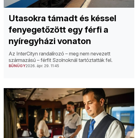
Utasokra támadt és késsel
fenyegetőzött egy férfi a
nyíregyházi vonaton
Az InterCityn randalírozó – meg nem nevezett
származású – férfit Szolnoknál tartóztatták fel.
BŰNÜGY
2026. ápr. 29. 11:45