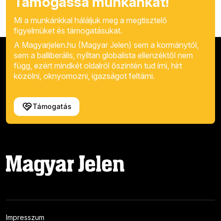
Támogassa munkánkat!
Mi a munkánkkal háláljuk meg a megtisztelő
figyelmüket és támogatásukat.
A Magyarjelen.hu (Magyar Jelen) sem a kormánytól,
sem a balliberális, nyíltan globalista ellenzéktől nem
függ, ezért mindkét oldalról őszintén tud írni, hírt
közölni, oknyomozni, igazságot feltárni.
Támogatás
Impresszum