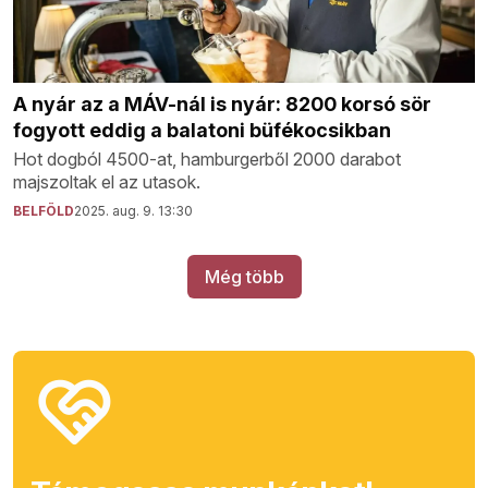
A nyár az a MÁV-nál is nyár: 8200 korsó sör
fogyott eddig a balatoni büfékocsikban
Hot dogból 4500-at, hamburgerből 2000 darabot
majszoltak el az utasok.
BELFÖLD
2025. aug. 9. 13:30
Még több