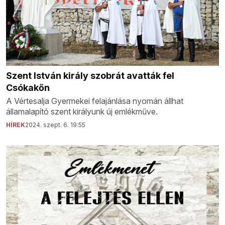
Szent István király szobrát avatták fel
Csókakőn
A Vértesalja Gyermekei felajánlása nyomán állhat
államalapító szent királyunk új emlékműve.
HÍREK
2024. szept. 6. 19:55