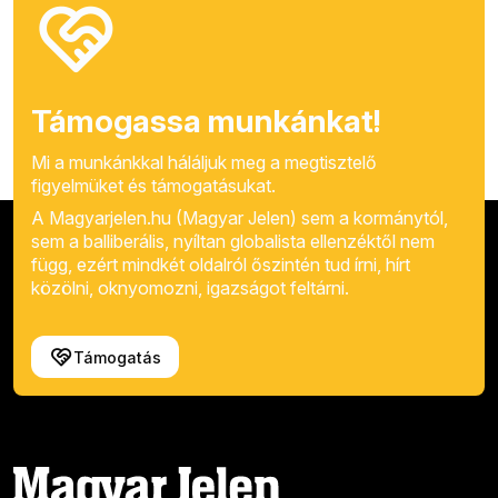
Támogassa munkánkat!
Mi a munkánkkal háláljuk meg a megtisztelő
figyelmüket és támogatásukat.
A Magyarjelen.hu (Magyar Jelen) sem a kormánytól,
sem a balliberális, nyíltan globalista ellenzéktől nem
függ, ezért mindkét oldalról őszintén tud írni, hírt
közölni, oknyomozni, igazságot feltárni.
Támogatás