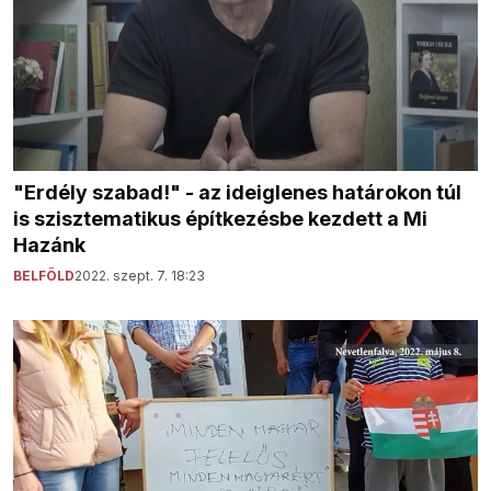
"Erdély szabad!" - az ideiglenes határokon túl
is szisztematikus építkezésbe kezdett a Mi
Hazánk
BELFÖLD
2022. szept. 7. 18:23