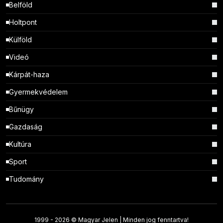
Belföld
Holtpont
Külföld
Videó
Kárpát-haza
Gyermekvédelem
Bűnügy
Gazdaság
Kultúra
Sport
Tudomány
1999 -
2026 © Magyar Jelen | Minden jog fenntartva!