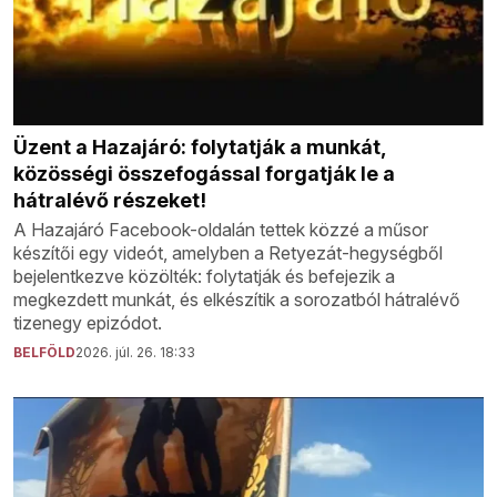
Üzent a Hazajáró: folytatják a munkát,
közösségi összefogással forgatják le a
hátralévő részeket!
A Hazajáró Facebook-oldalán tettek közzé a műsor
készítői egy videót, amelyben a Retyezát-hegységből
bejelentkezve közölték: folytatják és befejezik a
megkezdett munkát, és elkészítik a sorozatból hátralévő
tizenegy epizódot.
BELFÖLD
2026. júl. 26. 18:33