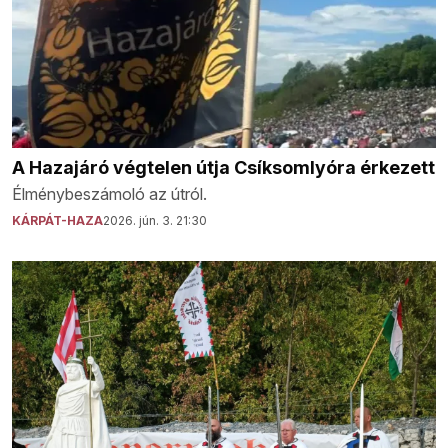
A Hazajáró végtelen útja Csíksomlyóra érkezett
Élménybeszámoló az útról.
KÁRPÁT-HAZA
2026. jún. 3. 21:30