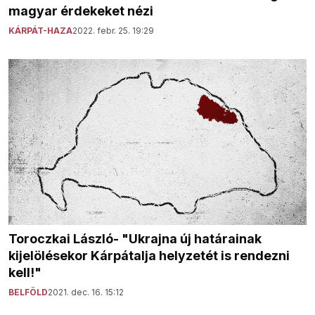
magyar érdekeket nézi
KÁRPÁT-HAZA
2022. febr. 25. 19:29
Toroczkai László- "Ukrajna új határainak
kijelölésekor Kárpátalja helyzetét is rendezni
kell!"
BELFÖLD
2021. dec. 16. 15:12