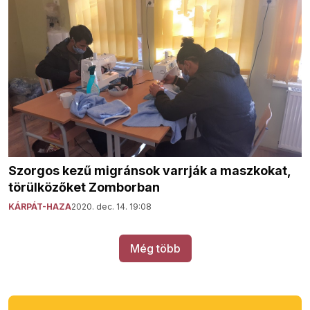
Szorgos kezű migránsok varrják a maszkokat,
törülközőket Zomborban
KÁRPÁT-HAZA
2020. dec. 14. 19:08
Még több