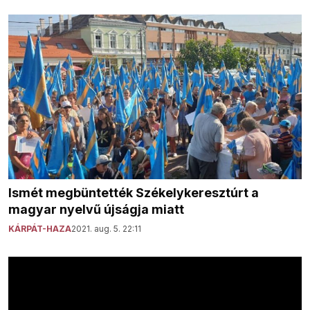
Ismét megbüntették Székelykeresztúrt a
magyar nyelvű újságja miatt
KÁRPÁT-HAZA
2021. aug. 5. 22:11