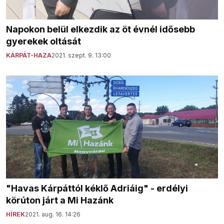
Napokon belül elkezdik az öt évnél idősebb
gyerekek oltását
KÁRPÁT-HAZA
2021. szept. 9. 13:00
"Havas Kárpáttól kéklő Adriáig" - erdélyi
körúton járt a Mi Hazánk
HÍREK
2021. aug. 16. 14:26