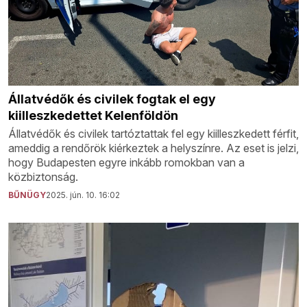
Állatvédők és civilek fogtak el egy
kiilleszkedettet Kelenföldön
Állatvédők és civilek tartóztattak fel egy kiilleszkedett férfit,
ameddig a rendőrök kiérkeztek a helyszínre. Az eset is jelzi,
hogy Budapesten egyre inkább romokban van a
közbiztonság.
BŰNÜGY
2025. jún. 10. 16:02