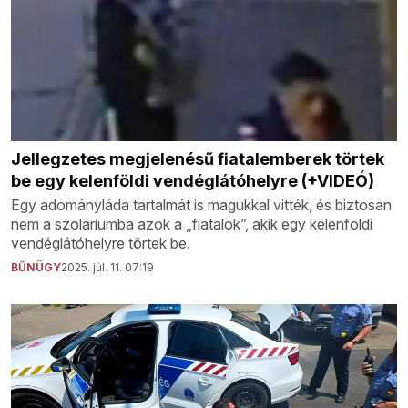
Jellegzetes megjelenésű fiatalemberek törtek
be egy kelenföldi vendéglátóhelyre (+VIDEÓ)
Egy adományláda tartalmát is magukkal vitték, és biztosan
nem a szoláriumba azok a „fiatalok”, akik egy kelenföldi
vendéglátóhelyre törtek be.
BŰNÜGY
2025. júl. 11. 07:19