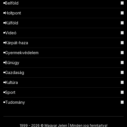
Belföld
Holtpont
Külföld
Videó
Kárpát-haza
Gyermekvédelem
Bűnügy
Gazdaság
Kultúra
Sport
Tudomány
1999 -
2026 © Magyar Jelen | Minden jog fenntartva!