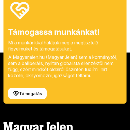
Támogassa munkánkat!
Mi a munkánkkal háláljuk meg a megtisztelő
figyelmüket és támogatásukat.
A Magyarjelen.hu (Magyar Jelen) sem a kormánytól,
sem a balliberális, nyíltan globalista ellenzéktől nem
függ, ezért mindkét oldalról őszintén tud írni, hírt
közölni, oknyomozni, igazságot feltárni.
Támogatás