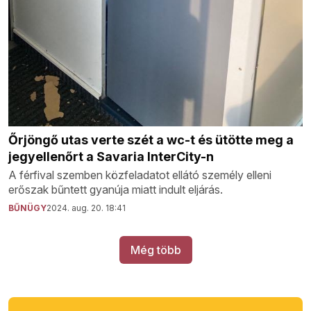
Őrjöngő utas verte szét a wc-t és ütötte meg a
jegyellenőrt a Savaria InterCity-n
A férfival szemben közfeladatot ellátó személy elleni
erőszak bűntett gyanúja miatt indult eljárás.
BŰNÜGY
2024. aug. 20. 18:41
Még több