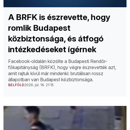
A BRFK is észrevette, hogy
romlik Budapest
közbiztonsága, és átfogó
intézkedéseket ígérnek
Facebook-oldalán közölte a Budapesti Rendőr-
főkapitányság (BRFK), hogy végre észrevették azt,
amit rajtuk kívül már mindenki: brutálisan rossz
állapotban van Budapest közbiztonsága.
BELFÖLD
2026. júl. 16. 21:15