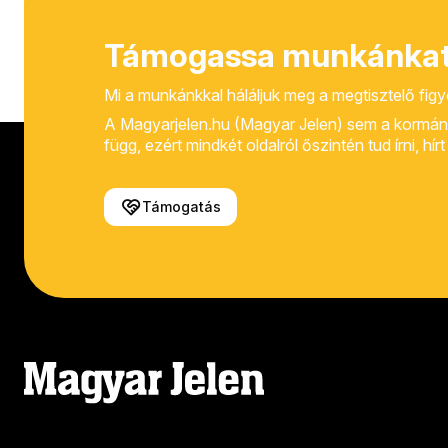
Támogassa munkánkat
Mi a munkánkkal háláljuk meg a megtisztelő fig
A Magyarjelen.hu (Magyar Jelen) sem a kormánytól
függ, ezért mindkét oldalról őszintén tud írni, hí
Támogatás