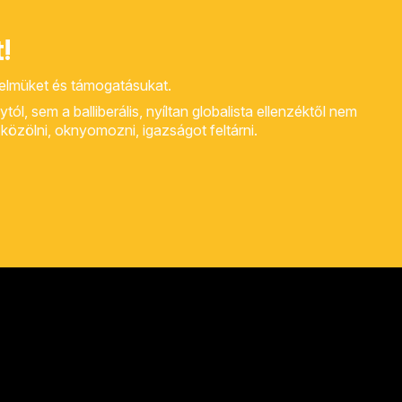
!
yelmüket és támogatásukat.
, sem a balliberális, nyíltan globalista ellenzéktől nem
rt közölni, oknyomozni, igazságot feltárni.