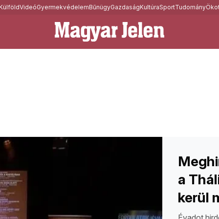
Külföld
Videó
Gyermekvédelem
Bűnügy
Gazdaság
Kultúra
Sport
Tudomány
Ökot
Meghi
a Thál
kerül 
Évadot hird