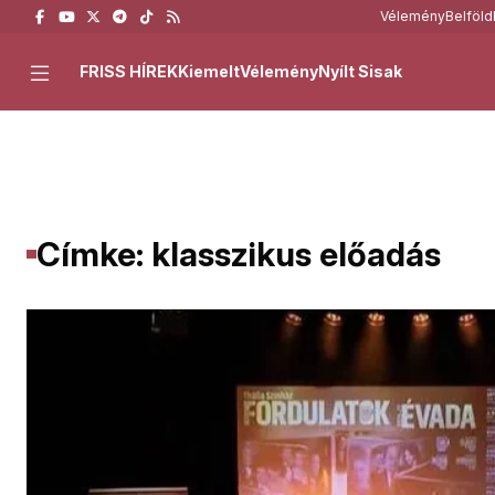
Vélemény
Belföld
FRISS HÍREK
Kiemelt
Vélemény
Nyílt Sisak
Címke: klasszikus előadás