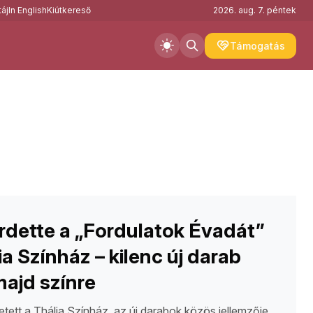
áj
In English
Kiútkereső
2026. aug. 7. péntek
Támogatás
rdette a „Fordulatok Évadát”
ia Színház – kilenc új darab
majd színre
etett a Thália Színház, az új darabok közös jellemzője,