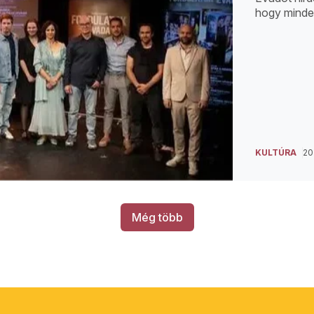
hogy mindeg
KULTÚRA
20
Még több