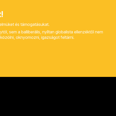
!
yelmüket és támogatásukat.
, sem a balliberális, nyíltan globalista ellenzéktől nem
rt közölni, oknyomozni, igazságot feltárni.