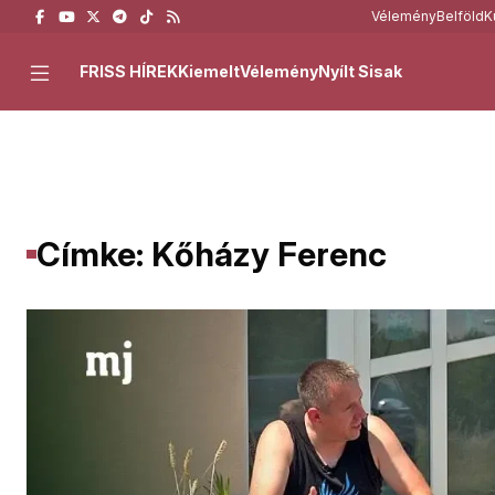
Vélemény
Belföld
K
FRISS HÍREK
Kiemelt
Vélemény
Nyílt Sisak
Címke: Kőházy Ferenc