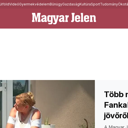
ülföld
Videó
Gyermekvédelem
Bűnügy
Gazdaság
Kultúra
Sport
Tudomány
Ökotá
Több m
FankaD
jövőrő
A Magyar J