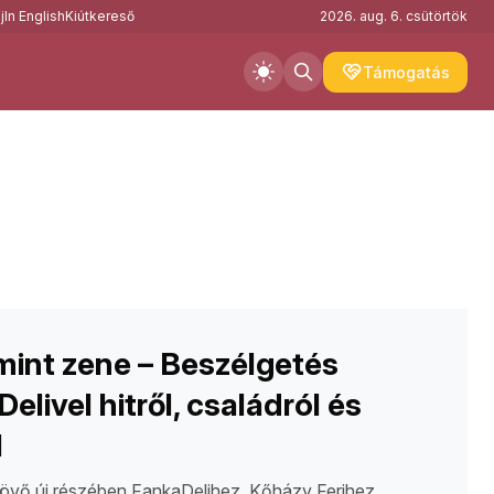
j
In English
Kiútkereső
2026. aug. 6. csütörtök
Támogatás
int zene – Beszélgetés
elivel hitről, családról és
l
övő új részében FankaDelihez, Kőházy Ferihez