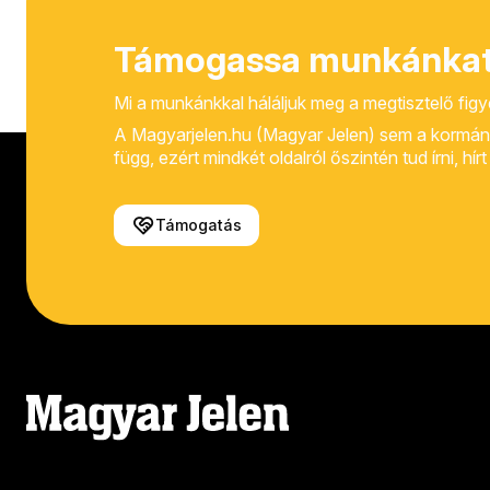
Támogassa munkánkat
Mi a munkánkkal háláljuk meg a megtisztelő fig
A Magyarjelen.hu (Magyar Jelen) sem a kormánytól
függ, ezért mindkét oldalról őszintén tud írni, hí
Támogatás