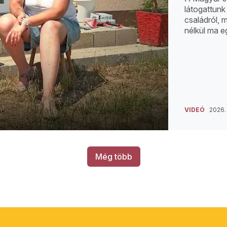
látogattunk 
családról, m
nélkül ma 
VIDEÓ
2026. 
Még több