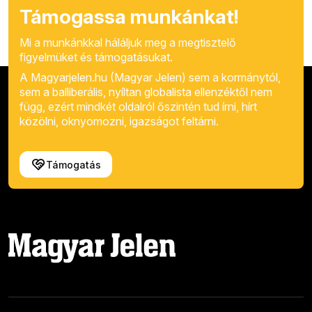
Támogassa munkánkat!
Mi a munkánkkal háláljuk meg a megtisztelő
figyelmüket és támogatásukat.
A Magyarjelen.hu (Magyar Jelen) sem a kormánytól,
sem a balliberális, nyíltan globalista ellenzéktől nem
függ, ezért mindkét oldalról őszintén tud írni, hírt
közölni, oknyomozni, igazságot feltárni.
Támogatás