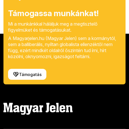
Támogassa munkánkat!
Mi a munkánkkal háláljuk meg a megtisztelő
figyelmüket és támogatásukat.
A Magyarjelen.hu (Magyar Jelen) sem a kormánytól,
sem a balliberális, nyíltan globalista ellenzéktől nem
függ, ezért mindkét oldalról őszintén tud írni, hírt
közölni, oknyomozni, igazságot feltárni.
Támogatás