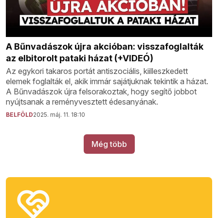
A Bűnvadászok újra akcióban: visszafoglalták
az elbitorolt pataki házat (+VIDEÓ)
Az egykori takaros portát antiszociális, kiilleszkedett
elemek foglalták el, akik immár sajátjuknak tekintik a házat.
A Bűnvadászok újra felsorakoztak, hogy segítő jobbot
nyújtsanak a reményvesztett édesanyának.
BELFÖLD
2025. máj. 11. 18:10
Még több