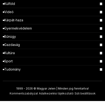
Külföld
Videó
Kárpát-haza
Gyermekvédelem
Bűnügy
Gazdaság
Kultúra
Sport
Tudomány
1999 -
2026 © Magyar Jelen | Minden jog fenntartva!
Kommentszabályzat
Adatkezelési tájékoztató
Süti beállítások