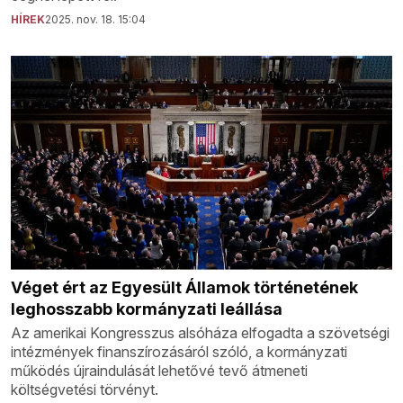
HÍREK
2025. nov. 18. 15:04
Véget ért az Egyesült Államok történetének
leghosszabb kormányzati leállása
Az amerikai Kongresszus alsóháza elfogadta a szövetségi
intézmények finanszírozásáról szóló, a kormányzati
működés újraindulását lehetővé tevő átmeneti
költségvetési törvényt.