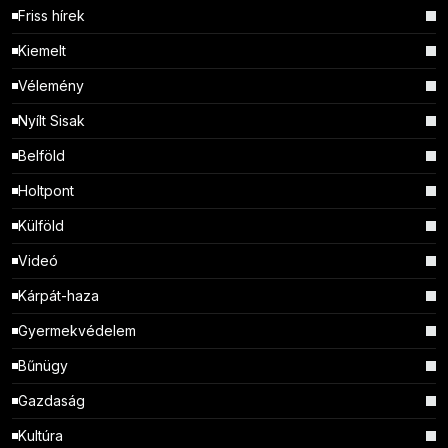
Friss hírek
Kiemelt
Vélemény
Nyílt Sisak
Belföld
Holtpont
Külföld
Videó
Kárpát-haza
Gyermekvédelem
Bűnügy
Gazdaság
Kultúra