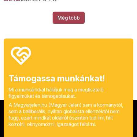
Még több
Támogassa munkánkat!
Mi a munkánkkal háláljuk meg a megtisztelő
figyelmüket és támogatásukat.
A Magyarjelen.hu (Magyar Jelen) sem a kormánytól,
sem a balliberális, nyíltan globalista ellenzéktől nem
függ, ezért mindkét oldalról őszintén tud írni, hírt
közölni, oknyomozni, igazságot feltárni.