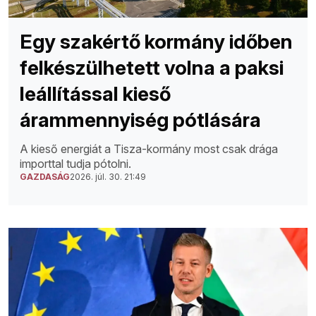
Egy szakértő kormány időben
felkészülhetett volna a paksi
leállítással kieső
árammennyiség pótlására
A kieső energiát a Tisza-kormány most csak drága
importtal tudja pótolni.
GAZDASÁG
2026. júl. 30. 21:49