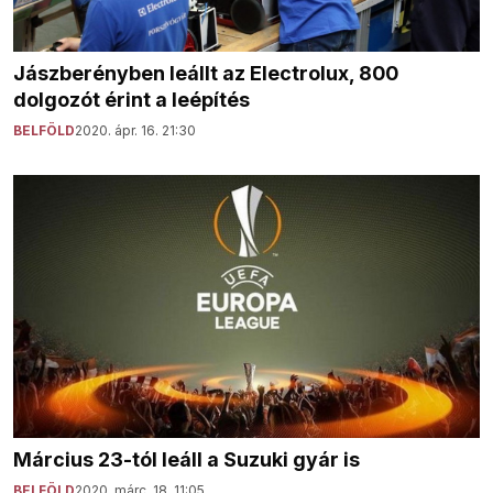
Jászberényben leállt az Electrolux, 800
dolgozót érint a leépítés
BELFÖLD
2020. ápr. 16. 21:30
Március 23-tól leáll a Suzuki gyár is
BELFÖLD
2020. márc. 18. 11:05