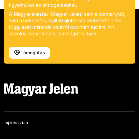
figyelmüket és támogatásukat.
A Magyarjelen.hu (Magyar Jelen) sem a kormánytól,
sem a balliberális, nyíltan globalista ellenzéktől nem
függ, ezért mindkét oldalról őszintén tud írni, hírt
közölni, oknyomozni, igazságot feltárni.
Támogatás
Impresszum