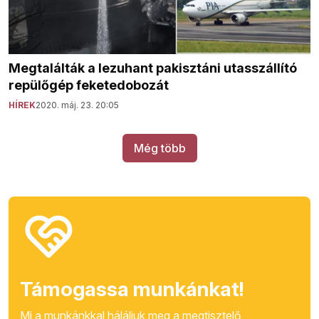
Megtalálták a lezuhant pakisztáni utasszállító
repülőgép feketedobozát
HÍREK
2020. máj. 23. 20:05
Még több
Támogassa munkánkat!
Mi a munkánkkal háláljuk meg a megtisztelő