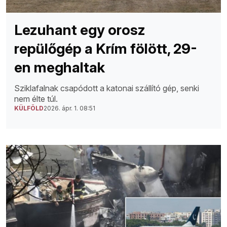
Lezuhant egy orosz
repülőgép a Krím fölött, 29-
en meghaltak
Sziklafalnak csapódott a katonai szállító gép, senki
nem élte túl.
KÜLFÖLD
2026. ápr. 1. 08:51