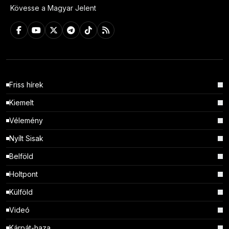
Kövesse a Magyar Jelent
Friss hírek
Kiemelt
Vélemény
Nyílt Sisak
Belföld
Holtpont
Külföld
Videó
Kárpát-haza