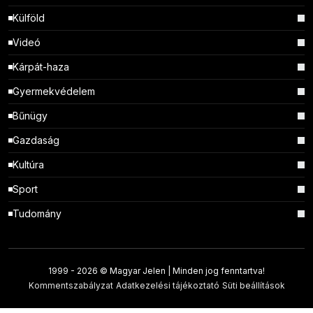
Külföld
Videó
Kárpát-haza
Gyermekvédelem
Bűnügy
Gazdaság
Kultúra
Sport
Tudomány
1999 -
2026 © Magyar Jelen | Minden jog fenntartva!
Kommentszabályzat
Adatkezelési tájékoztató
Süti beállítások