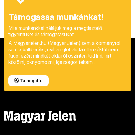
Támogassa munkánkat!
Mi a munkánkkal háláljuk meg a megtisztelő
figyelmüket és támogatásukat.
A Magyarjelen.hu (Magyar Jelen) sem a kormánytól,
sem a balliberális, nyíltan globalista ellenzéktől nem
függ, ezért mindkét oldalról őszintén tud írni, hírt
közölni, oknyomozni, igazságot feltárni.
Támogatás