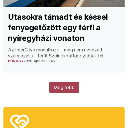
Utasokra támadt és késsel
fenyegetőzött egy férfi a
nyíregyházi vonaton
Az InterCityn randalírozó – meg nem nevezett
származású – férfit Szolnoknál tartóztatták fel.
BŰNÜGY
2026. ápr. 29. 11:45
Még több