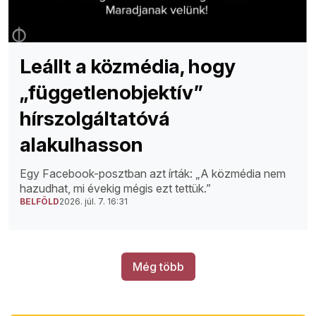
Leállt a közmédia, hogy
„függetlenobjektív”
hírszolgáltatóvá
alakulhasson
Egy Facebook-posztban azt írták: „A közmédia nem
hazudhat, mi évekig mégis ezt tettük.”
BELFÖLD
2026. júl. 7. 16:31
Még több