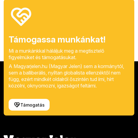
Támogassa munkánkat!
Mi a munkánkkal háláljuk meg a megtisztelő
figyelmüket és támogatásukat.
A Magyarjelen.hu (Magyar Jelen) sem a kormánytól,
sem a balliberális, nyíltan globalista ellenzéktől nem
függ, ezért mindkét oldalról őszintén tud írni, hírt
közölni, oknyomozni, igazságot feltárni.
Támogatás