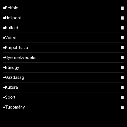
Belföld
Holtpont
Külföld
Videó
Kárpát-haza
Gyermekvédelem
Bűnügy
Gazdaság
Kultúra
Sport
Tudomány