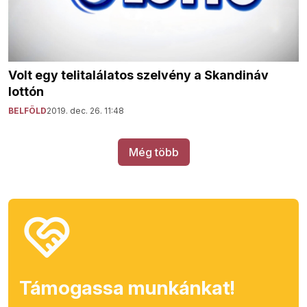
Volt egy telitalálatos szelvény a Skandináv
lottón
BELFÖLD
2019. dec. 26. 11:48
Még több
Támogassa munkánkat!