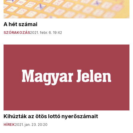
A hét számai
SZÓRAKOZÁS
2021. febr. 6. 19:42
Kihúzták az ötös lottó nyerőszámait
HÍREK
2021. jan. 23. 20:20