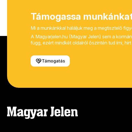
Támogassa munkánkat
Mi a munkánkkal háláljuk meg a megtisztelő fig
A Magyarjelen.hu (Magyar Jelen) sem a kormánytól
függ, ezért mindkét oldalról őszintén tud írni, hí
Támogatás