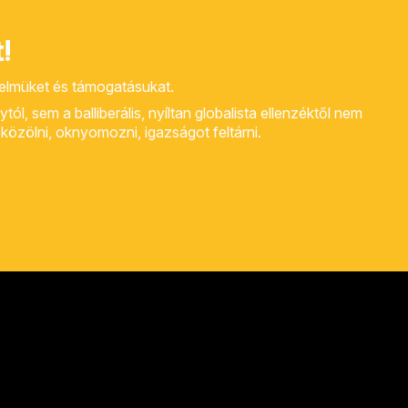
!
yelmüket és támogatásukat.
, sem a balliberális, nyíltan globalista ellenzéktől nem
rt közölni, oknyomozni, igazságot feltárni.