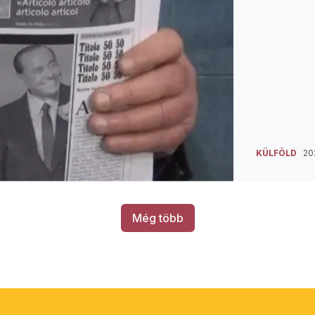
KÜLFÖLD
202
Még több