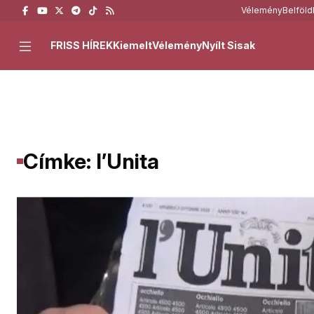
Vélemény
Belföld
FRISS HÍREK
Kiemelt
Vélemény
Nyílt Sisak
Címke: l’Unita