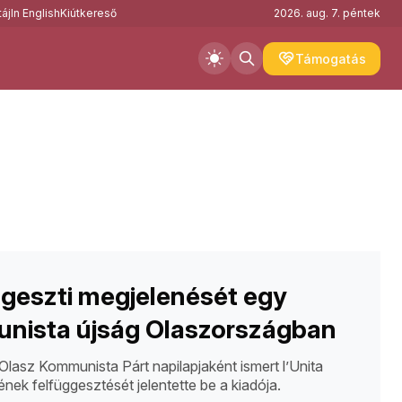
áj
In English
Kiútkereső
2026. aug. 7. péntek
Támogatás
geszti megjelenését egy
nista újság Olaszországban
Olasz Kommunista Párt napilapjaként ismert l’Unita
nek felfüggesztését jelentette be a kiadója.