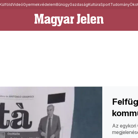
Külföld
Videó
Gyermekvédelem
Bűnügy
Gazdaság
Kultúra
Sport
Tudomány
Ökot
Felfüg
kommu
Az egykori 
megjelenésé