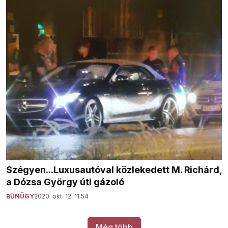
Szégyen...Luxusautóval közlekedett M. Richárd,
a Dózsa György úti gázoló
BŰNÜGY
2020. okt. 12. 11:54
Még több