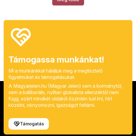
Támogassa munkánkat!
Mi a munkánkkal háláljuk meg a megtisztelő
figyelmüket és támogatásukat.
A Magyarjelen.hu (Magyar Jelen) sem a kormánytól,
sem a balliberális, nyíltan globalista ellenzéktől nem
függ, ezért mindkét oldalról őszintén tud írni, hírt
közölni, oknyomozni, igazságot feltárni.
Támogatás