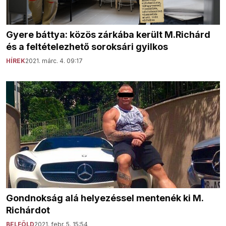
Gyere báttya: közös zárkába került M.Richárd
és a feltételezhető soroksári gyilkos
HÍREK
2021. márc. 4. 09:17
Gondnokság alá helyezéssel mentenék ki M.
Richárdot
BELFÖLD
2021. febr. 5. 15:54