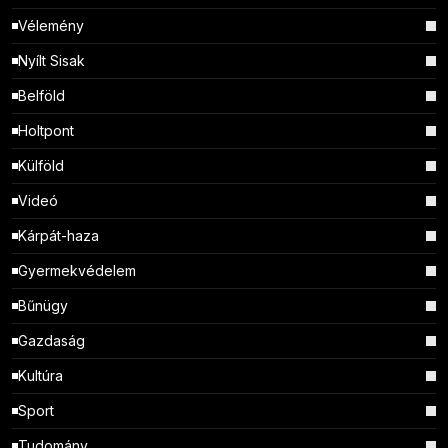
Vélemény
Nyílt Sisak
Belföld
Holtpont
Külföld
Videó
Kárpát-haza
Gyermekvédelem
Bűnügy
Gazdaság
Kultúra
Sport
Tudomány