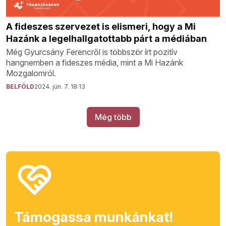
A fideszes szervezet is elismeri, hogy a Mi
Hazánk a legelhallgatottabb párt a médiában
Még Gyurcsány Ferencről is többször írt pozitív
hangnemben a fideszes média, mint a Mi Hazánk
Mozgalomról.
BELFÖLD
2024. jún. 7. 18:13
Még több
Támogassa munkánkat!