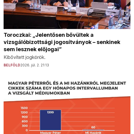
Toroczkai: „Jelentősen bővültek a
vizsgálóbizottsági jogosítványok – senkinek
sem lesznek előjogai”
Kibővített jogkörök.
BELFÖLD
2026. júl. 2. 21:13