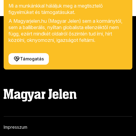
Mi a munkánkkal háláljuk meg a megtisztelő
figyelmüket és támogatásukat.
A Magyarjelen.hu (Magyar Jelen) sem a kormánytól,
sem a balliberális, nyíltan globalista ellenzéktől nem
függ, ezért mindkét oldalról őszintén tud írni, hírt
közölni, oknyomozni, igazságot feltárni.
Támogatás
Impresszum