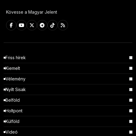
Kövesse a Magyar Jelent
Friss hírek
Kiemelt
Vélemény
Nyílt Sisak
Belföld
Holtpont
Külföld
Videó