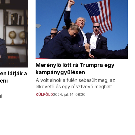
Merénylő lőtt rá Trumpra egy
kampánygyűlésen
en látják a
A volt elnök a fülén sebesült meg, az
eni
elkövető és egy résztvevő meghalt.
KÜLFÖLD
2024. júl. 14. 08:20
i