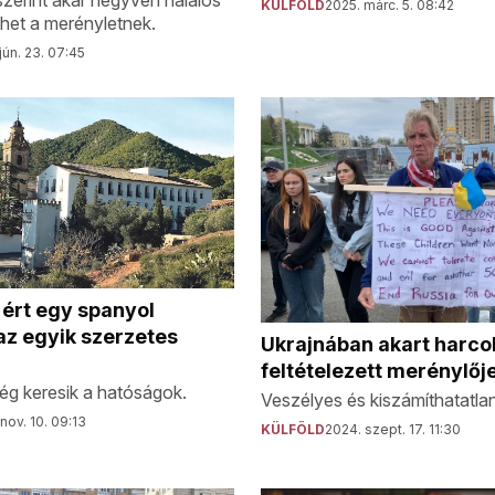
szerint akár negyven halálos
KÜLFÖLD
2025. márc. 5. 08:42
ehet a merényletnek.
jún. 23. 07:45
ért egy spanyol
 az egyik szerzetes
Ukrajnában akart harco
feltételezett merénylőj
g keresik a hatóságok.
Veszélyes és kiszámíthatatlan
nov. 10. 09:13
KÜLFÖLD
2024. szept. 17. 11:30