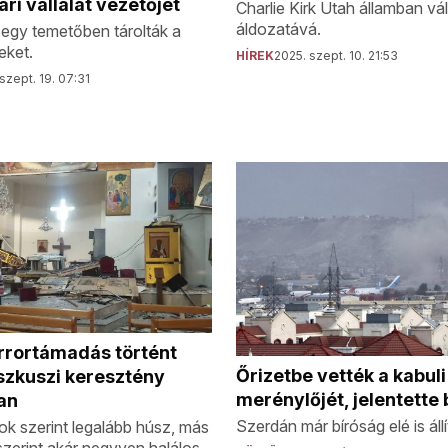
ari vállalat vezetőjét
Charlie Kirk Utah államban vá
áldozatává.
egy temetőben tárolták a
eket.
HÍREK
2025. szept. 10. 21:53
szept. 19. 07:31
errortámadás történt
Őrizetbe vették a kabuli
zkuszi keresztény
merénylőjét, jelentette
an
Szerdán már bíróság elé is állí
ok szerint legalább húsz, más