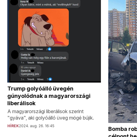
Trump golyóálló üvegén
gúnyolódnak a magyarországi
liberálisok
A magyarországi liberálisok szerint
"gyáva", aki golyóálló üveg mögé bújik.
HÍREK
2024. aug. 26. 16:45
Bomba rob
célpont he