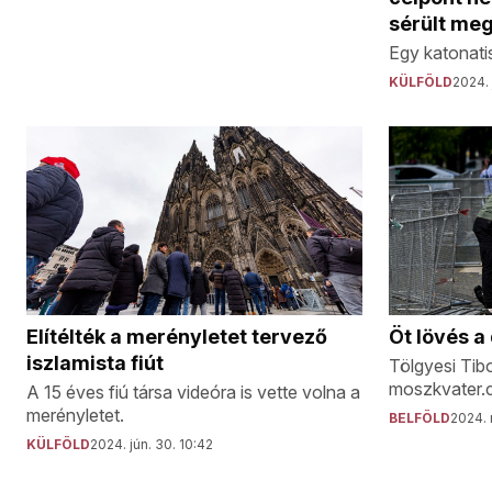
sérült me
Egy katonatis
KÜLFÖLD
2024. 
Elítélték a merényletet tervező
Öt lövés 
iszlamista fiút
Tölgyesi Tibor
moszkvater.c
A 15 éves fiú társa videóra is vette volna a
merényletet.
BELFÖLD
2024. 
KÜLFÖLD
2024. jún. 30. 10:42