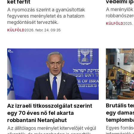
védelmi ip
két férfit
A merénylők 
A nyomozás szerint a gyanúsítottak
robbanószer
fegyveres merényletet és a hatalom
megdöntését tervezték.
KÜLFÖLD
2025. 
KÜLFÖLD
2026. febr. 24. 09:35
Brutális t
Az izraeli titkosszolgálat szerint
egy damas
egy 70 éves nő fel akarta
templomb
robbantani Netanjahut
Egyes forrás
Az állítólagos merénylet kitervelőjét végül