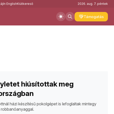
áj
In English
Kiútkereső
2026. aug. 7. péntek
Támogatás
letet hiúsítottak meg
országban
ttnál házi készítésű pokolgépet is lefoglaltak mintegy
robbanóanyaggal.