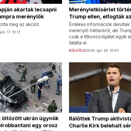
pján akartak lecsapni
Merényletkísérlet törté
umpra merénylők
Trump ellen, elfogták a
otta meg az akciót.
Érdekes információk derültek 
merénylő hátteréről, aki Tru
jún. 17. 10:17
csak a titkosszolgálat egyik 
találta el.
KÜLFÖLD
2026. ápr. 26. 10:53
 öltözött ukrán ügynök
Rálőttek Trump aktivist
elrobbantani egy orosz
Charlie Kirk belehalt sé