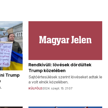
Rendkívüli: lövések dördültek
Trump közelében
lni Trump
Sajtóértesülések szerint lövéseket adtak le
e
a volt elnök közelében.
.
KÜLFÖLD
2024. szept. 15. 21:07