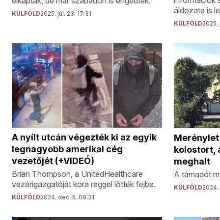
információk 
elkapták, de már szabadon is engedték.
áldozata is l
KÜLFÖLD
2025. júl. 23. 17:31
KÜLFÖLD
2025. 
A nyílt utcán végezték ki az egyik
Merénylet 
legnagyobb amerikai cég
kolostort,
vezetőjét (+VIDEÓ)
meghalt
Brian Thompson, a UnitedHealthcare
A támadót mé
vezérigazgatóját kora reggel lőtték fejbe.
KÜLFÖLD
2024. 
KÜLFÖLD
2024. dec. 5. 09:31