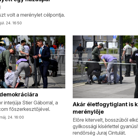
g
zt volt a merénylet célpontja.
júl. 24. 16:50
a demokráciára
 interjúja Stier Gáborral, a
Akár életfogytiglant is 
om főszerkesztőjével.
merénylője
máj. 24. 16:00
Előre kitervelt, bosszúból elk
gyilkossági kísérlettel gyanús
rendőrség Juraj Cintulát.