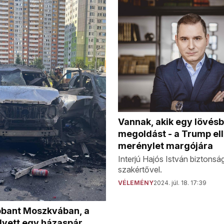
Vannak, akik egy lövésb
megoldást - a Trump ell
merénylet margójára
Interjú Hajós István biztonság
szakértővel.
VÉLEMÉNY
2024. júl. 18. 17:39
bant Moszkvában, a
lyett egy házaspár