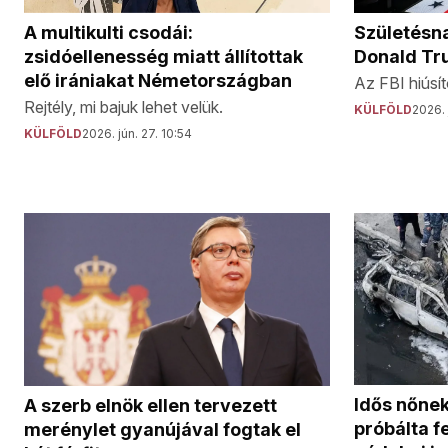
Születésna
A multikulti csodái:
Donald Tr
zsidóellenesség miatt állítottak
elő irániakat Németországban
Az FBI hiúsít
Rejtély, mi bajuk lehet velük.
KÜLFÖLD
2026. 
KÜLFÖLD
2026. jún. 27. 10:54
Idős nőnek
A szerb elnök ellen tervezett
próbálta f
merénylet gyanújával fogtak el