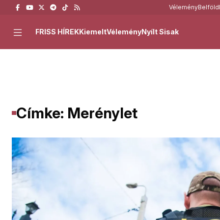
Vélemény
Belföld
FRISS HÍREK
Kiemelt
Vélemény
Nyílt Sisak
Címke: Merénylet