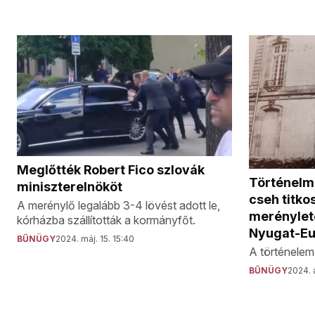
Meglőtték Robert Fico szlovák
Történelmi
miniszterelnököt
cseh titko
A merénylő legalább 3-4 lövést adott le,
merénylete
kórházba szállították a kormányfőt.
Nyugat-E
BŰNÜGY
2024. máj. 15. 15:40
A történelem 
BŰNÜGY
2024. á