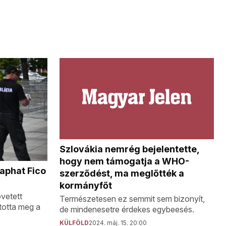
Szlovákia nemrég bejelentette,
hogy nem támogatja a WHO-
kaphat Fico
szerződést, ma meglőtték a
kormányfőt
övetett
Természetesen ez semmit sem bizonyít,
ította meg a
de mindenesetre érdekes egybeesés.
KÜLFÖLD
2024. máj. 15. 20:00