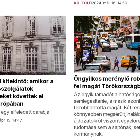
KÜLFÖLD
2024. máj. 16. 14:59
Öngyilkos merénylő rob
 kitekintő: amikor a
fel magát Törökország
sszolgálatok
Az egyik támadót a hatóságok
ket követtek el
semlegesítenie, a másik azo
urópában
felrobbantotta magát. Két re
egy elfeledett darabja.
könnyebben megsérült, halál
áldozatokról viszont egyelőr
pr. 15. 14:47
tudomása sem a sajtónak, se
kormánynak.