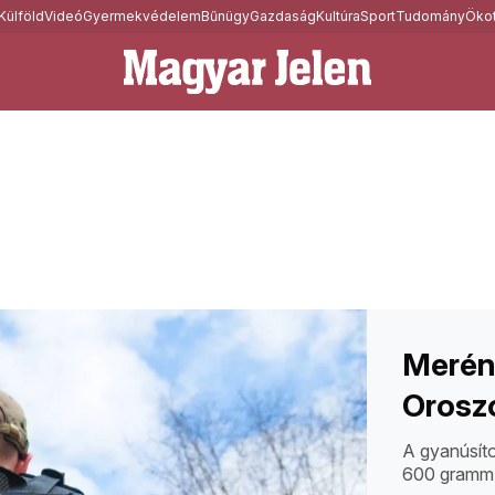
Külföld
Videó
Gyermekvédelem
Bűnügy
Gazdaság
Kultúra
Sport
Tudomány
Ökot
Merény
Orosz
A gyanúsíto
600 gramm 