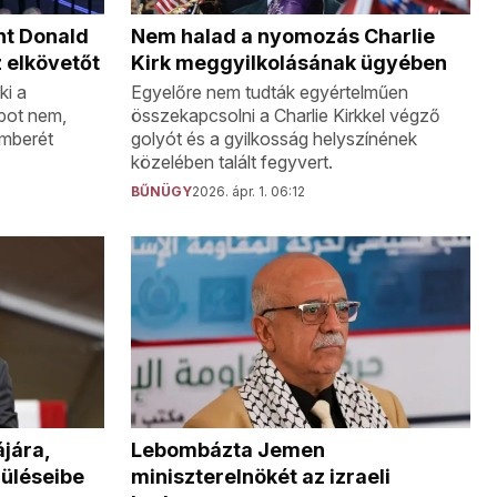
nt Donald
Nem halad a nyomozás Charlie
z elkövetőt
Kirk meggyilkolásának ügyében
ki a
Egyelőre nem tudták egyértelműen
mpot nem,
összekapcsolni a Charlie Kirkkel végző
emberét
golyót és a gyilkosság helyszínének
közelében talált fegyvert.
BŰNÜGY
2026. ápr. 1. 06:12
ájára,
Lebombázta Jemen
rüléseibe
miniszterelnökét az izraeli