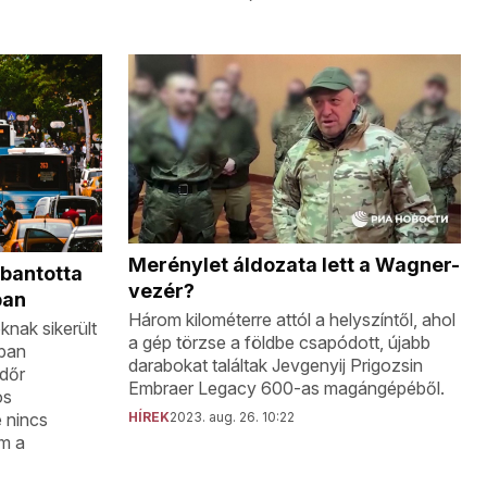
Merénylet áldozata lett a Wagner-
bantotta
vezér?
ban
Három kilométerre attól a helyszíntől, ahol
nak sikerült
a gép törzse a földbe csapódott, újabb
nban
darabokat találtak Jevgenyij Prigozsin
ndőr
Embraer Legacy 600-as magángépéből.
os
HÍREK
2023. aug. 26. 10:22
e nincs
m a