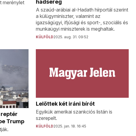
hadsereg
lt merénylet
A szaúd-arábiai al-Hadath hírportál szerint
a külügyminiszter, valamint az
igazságügyi, ifjúsági és sport-, szociális és
munkaügyi miniszterek is meghaltak.
KÜLFÖLD
2025. aug. 31. 09:52
Lelőttek két iráni bírót
Egyikük amerikai szankciós listán is
 reptér
szerepelt.
 be Trump
KÜLFÖLD
2025. jan. 18. 16:45
tják.