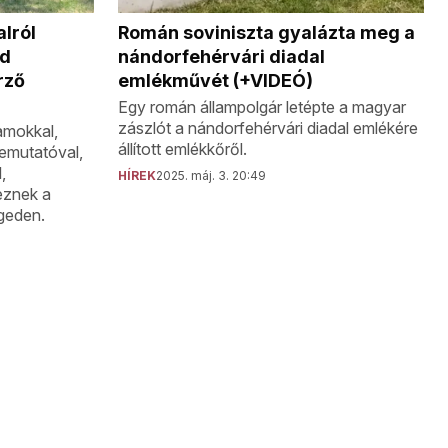
lról
Román soviniszta gyalázta meg a
ed
nándorfehérvári diadal
rző
emlékművét (+VIDEÓ)
Egy román állampolgár letépte a magyar
zászlót a nándorfehérvári diadal emlékére
ramokkal,
állított emlékkőről.
bemutatóval,
,
HÍREK
2025. máj. 3. 20:49
eznek a
geden.