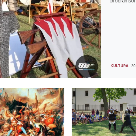
programsor
KULTÚRA
202