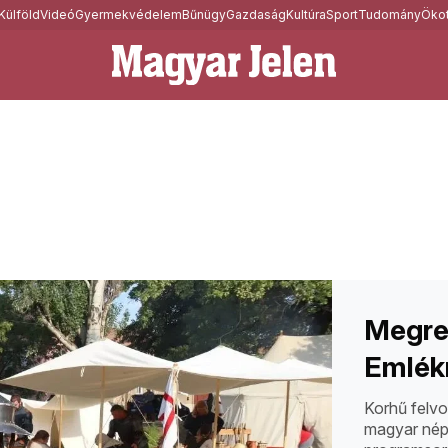
Külföld
Videó
Gyermekvédelem
Bűnügy
Gazdaság
Kultúra
Sport
Tudomány
Ökot
Megren
Emlék
Korhű felvo
magyar nép