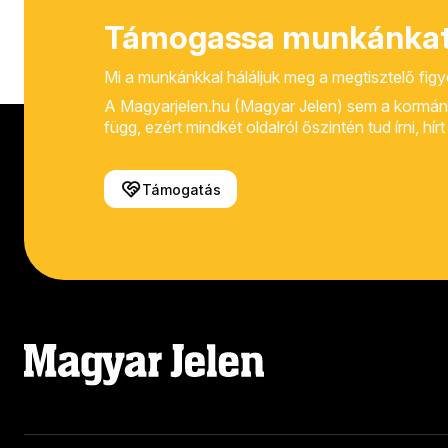
Támogassa munkánkat
Mi a munkánkkal háláljuk meg a megtisztelő fig
A Magyarjelen.hu (Magyar Jelen) sem a kormánytól
függ, ezért mindkét oldalról őszintén tud írni, hí
Támogatás