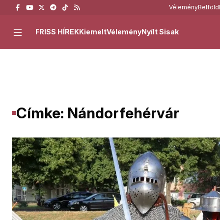
Vélemény
Belföld
FRISS HÍREK
Kiemelt
Vélemény
Nyílt Sisak
Címke: Nándorfehérvár