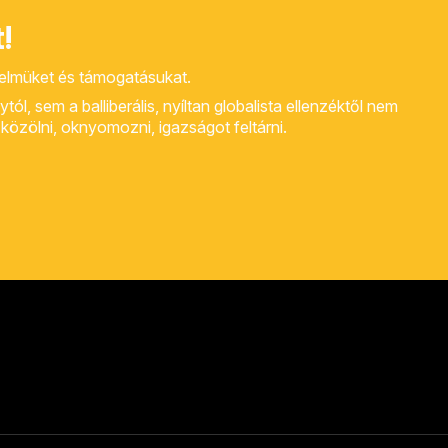
!
yelmüket és támogatásukat.
, sem a balliberális, nyíltan globalista ellenzéktől nem
rt közölni, oknyomozni, igazságot feltárni.