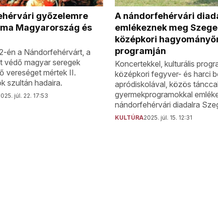
ehérvári győzelemre
A nándorfehérvári diada
 ma Magyarország és
emlékeznek meg Szeg
középkori hagyományő
programján
22-én a Nándorfehérvárt, a
ot védő magyar seregek
Koncertekkel, kulturális prog
 vereséget mértek II.
középkori fegyver- és harci 
 szultán hadaira.
apródiskolával, közös tánccal
gyermekprogramokkal emlék
025. júl. 22. 17:53
nándorfehérvári diadalra Sze
KULTÚRA
2025. júl. 15. 12:31