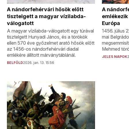
A nándorf
A nándorfehérvári hősök előtt
emlékezik
tisztelgett a magyar vízilabda-
Európa
válogatott
1456. július 
A magyar vízilabda-válogatott egy túrával
mai Belgrád
tisztelgett Hunyadi János, és a törökök
megsemmisítő
ellen 570 éve győzelmet arató hősök előtt
Mehmed török
az 1456-os nándorfehérvári diadal
emlékére állított márványtáblánál.
JELES NAPOK
2
BELFÖLD
2026. jan. 13. 15:56