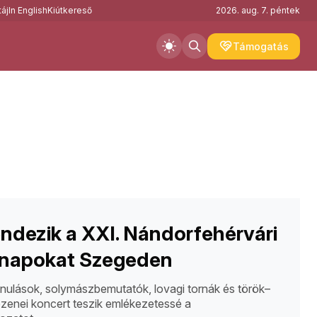
áj
In English
Kiútkereső
2026. aug. 7. péntek
Támogatás
dezik a XXI. Nándorfehérvári
napokat Szegeden
nulások, solymászbemutatók, lovagi tornák és török–
zenei koncert teszik emlékezetessé a