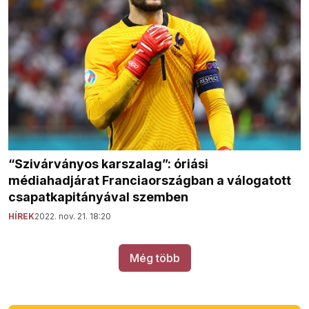
“Szivárványos karszalag”: óriási
médiahadjárat Franciaországban a válogatott
csapatkapitányával szemben
HÍREK
2022. nov. 21. 18:20
Még több