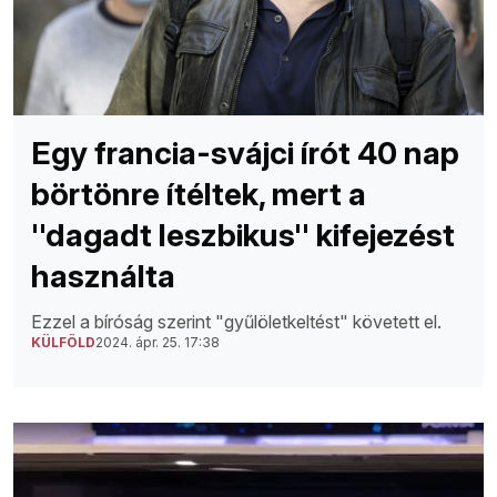
Egy francia-svájci írót 40 nap
börtönre ítéltek, mert a
''dagadt leszbikus'' kifejezést
használta
Ezzel a bíróság szerint "gyűlöletkeltést" követett el.
KÜLFÖLD
2024. ápr. 25. 17:38