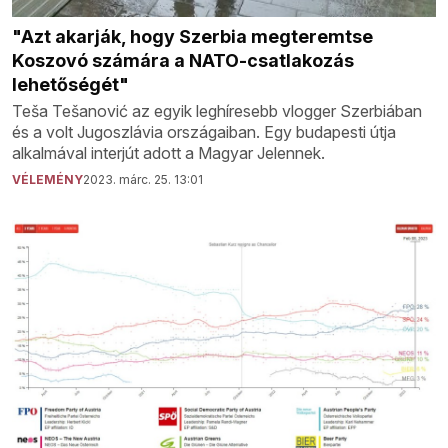
"Azt akarják, hogy Szerbia megteremtse
Koszovó számára a NATO-csatlakozás
lehetőségét"
Teša Tešanović az egyik leghíresebb vlogger Szerbiában
és a volt Jugoszlávia országaiban. Egy budapesti útja
alkalmával interjút adott a Magyar Jelennek.
VÉLEMÉNY
2023. márc. 25. 13:01