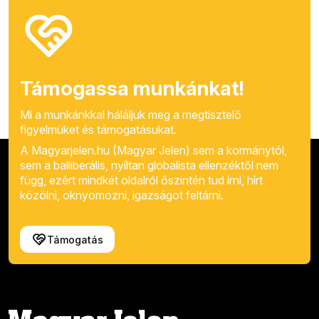
Támogassa munkánkat!
Mi a munkánkkal háláljuk meg a megtisztelő
figyelmüket és támogatásukat.
A Magyarjelen.hu (Magyar Jelen) sem a kormánytól,
sem a balliberális, nyíltan globalista ellenzéktől nem
függ, ezért mindkét oldalról őszintén tud írni, hírt
közölni, oknyomozni, igazságot feltárni.
Támogatás