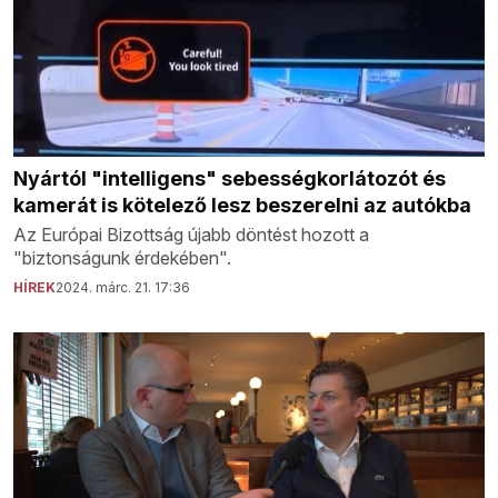
Nyártól "intelligens" sebességkorlátozót és
kamerát is kötelező lesz beszerelni az autókba
Az Európai Bizottság újabb döntést hozott a
"biztonságunk érdekében".
HÍREK
2024. márc. 21. 17:36