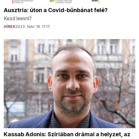
Ausztria: úton a Covid-bűnbánat felé?
Kezd leesni?
HÍREK
2023. febr. 19. 11:17
Kassab Adonis: Szíriában drámai a helyzet, az