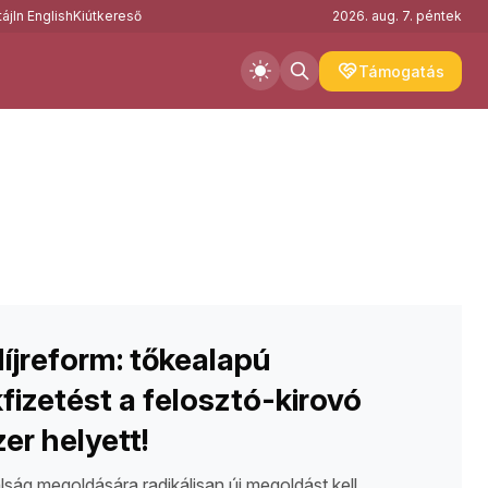
áj
In English
Kiútkereső
2026. aug. 7. péntek
Támogatás
jreform: tőkealapú
kfizetést a felosztó-kirovó
er helyett!
lság megoldására radikálisan új megoldást kell