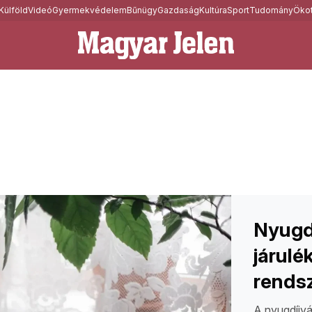
Külföld
Videó
Gyermekvédelem
Bűnügy
Gazdaság
Kultúra
Sport
Tudomány
Ökot
Nyugdí
járulé
rendsz
A nyugdíjvá