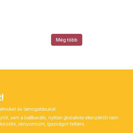
Még több
!
yelmüket és támogatásukat.
, sem a balliberális, nyíltan globalista ellenzéktől nem
rt közölni, oknyomozni, igazságot feltárni.