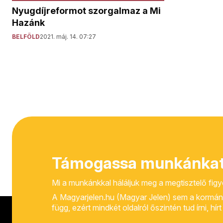
Nyugdíjreformot szorgalmaz a Mi
Hazánk
BELFÖLD
2021. máj. 14. 07:27
Támogassa munkánkat
Mi a munkánkkal háláljuk meg a megtisztelő fig
A Magyarjelen.hu (Magyar Jelen) sem a kormánytól
függ, ezért mindkét oldalról őszintén tud írni, hí