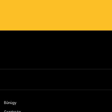
Bűnügy
Gazdaság