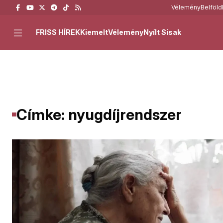
Vélemény
Belföld
FRISS HÍREK
Kiemelt
Vélemény
Nyílt Sisak
Címke: nyugdíjrendszer