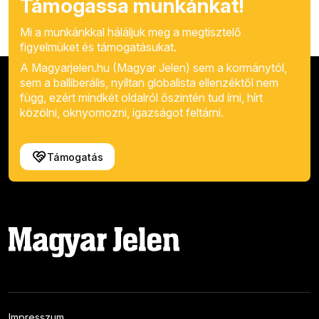
Támogassa munkánkat!
Mi a munkánkkal háláljuk meg a megtisztelő
figyelmüket és támogatásukat.
A Magyarjelen.hu (Magyar Jelen) sem a kormánytól,
sem a balliberális, nyíltan globalista ellenzéktől nem
függ, ezért mindkét oldalról őszintén tud írni, hírt
közölni, oknyomozni, igazságot feltárni.
Támogatás
Impresszum