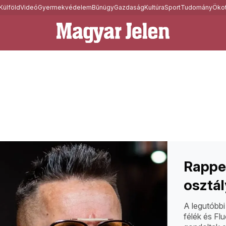
Külföld
Videó
Gyermekvédelem
Bűnügy
Gazdaság
Kultúra
Sport
Tudomány
Ökot
Rapper
osztá
A legutóbbi
félék és Fl