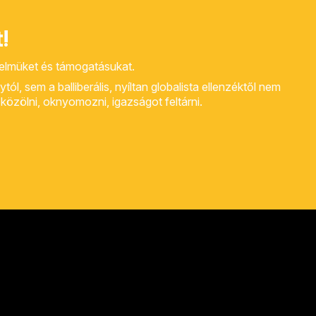
!
yelmüket és támogatásukat.
, sem a balliberális, nyíltan globalista ellenzéktől nem
rt közölni, oknyomozni, igazságot feltárni.