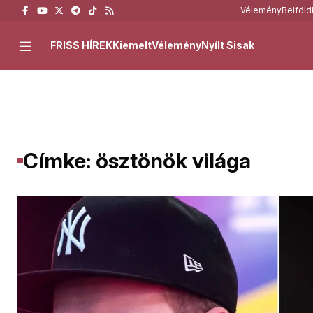
Vélemény
Belföld
FRISS HÍREK
Kiemelt
Vélemény
Nyílt Sisak
Címke: ösztönök világa