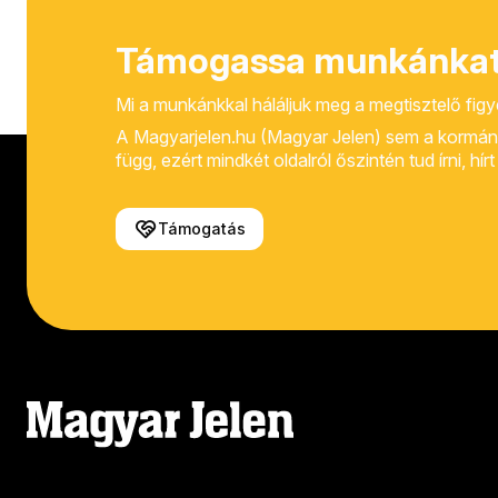
Támogassa munkánkat
Mi a munkánkkal háláljuk meg a megtisztelő fig
A Magyarjelen.hu (Magyar Jelen) sem a kormánytól
függ, ezért mindkét oldalról őszintén tud írni, hí
Támogatás