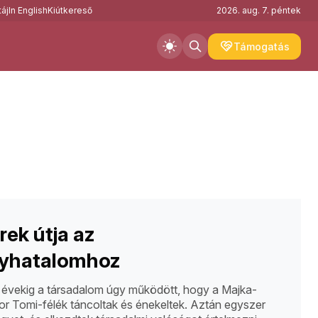
áj
In English
Kiútkereső
2026. aug. 7. péntek
Támogatás
ek útja az
lyhatalomhoz
 évekig a társadalom úgy működött, hogy a Majka-
uor Tomi-félék táncoltak és énekeltek. Aztán egyszer