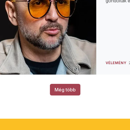
gondoltak e
VÉLEMÉNY
Még több