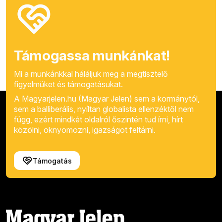
Támogassa munkánkat!
Mi a munkánkkal háláljuk meg a megtisztelő
figyelmüket és támogatásukat.
A Magyarjelen.hu (Magyar Jelen) sem a kormánytól,
sem a balliberális, nyíltan globalista ellenzéktől nem
függ, ezért mindkét oldalról őszintén tud írni, hírt
közölni, oknyomozni, igazságot feltárni.
Támogatás