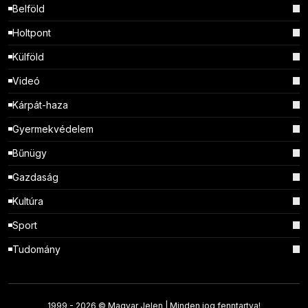
Belföld
Holtpont
Külföld
Videó
Kárpát-haza
Gyermekvédelem
Bűnügy
Gazdaság
Kultúra
Sport
Tudomány
1999 -
2026 © Magyar Jelen | Minden jog fenntartva!