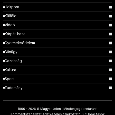
Holtpont
Külföld
Videó
Kárpát-haza
Gyermekvédelem
Bűnügy
Gazdaság
Kultúra
Sport
Tudomány
1999 -
2026 © Magyar Jelen | Minden jog fenntartva!
Kommentszabályzat
Adatkezelési tájékoztató
Süti beállítások