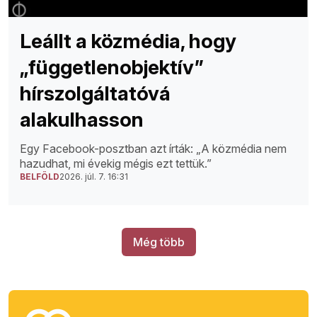
Leállt a közmédia, hogy
„függetlenobjektív”
hírszolgáltatóvá
alakulhasson
Egy Facebook-posztban azt írták: „A közmédia nem
hazudhat, mi évekig mégis ezt tettük.”
BELFÖLD
2026. júl. 7. 16:31
Még több