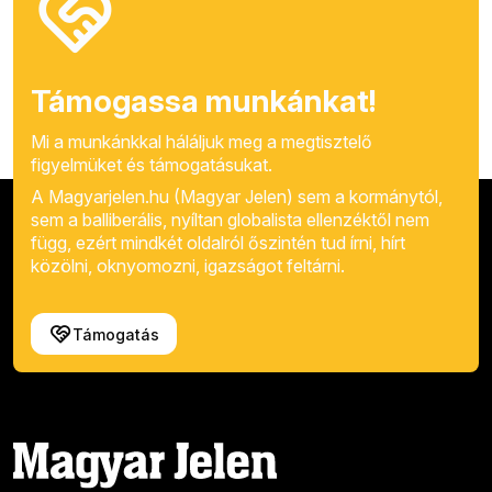
Támogassa munkánkat!
Mi a munkánkkal háláljuk meg a megtisztelő
figyelmüket és támogatásukat.
A Magyarjelen.hu (Magyar Jelen) sem a kormánytól,
sem a balliberális, nyíltan globalista ellenzéktől nem
függ, ezért mindkét oldalról őszintén tud írni, hírt
közölni, oknyomozni, igazságot feltárni.
Támogatás