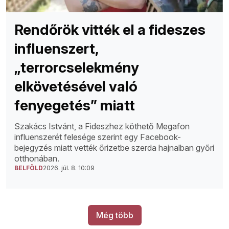
Rendőrök vitték el a fideszes
influenszert,
„terrorcselekmény
elkövetésével való
fenyegetés” miatt
Szakács Istvánt, a Fideszhez köthető Megafon
influenszerét felesége szerint egy Facebook-
bejegyzés miatt vették őrizetbe szerda hajnalban győri
otthonában.
BELFÖLD
2026. júl. 8. 10:09
Még több