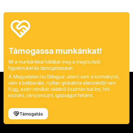
Támogassa munkánkat!
Mi a munkánkkal háláljuk meg a megtisztelő
figyelmüket és támogatásukat.
A Magyarjelen.hu (Magyar Jelen) sem a kormánytól,
sem a balliberális, nyíltan globalista ellenzéktől nem
függ, ezért mindkét oldalról őszintén tud írni, hírt
közölni, oknyomozni, igazságot feltárni.
Támogatás