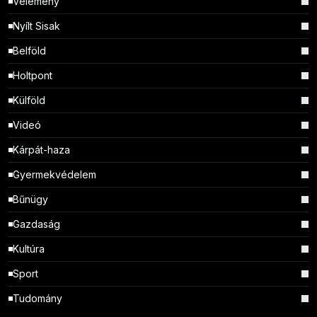
Vélemény
Nyílt Sisak
Belföld
Holtpont
Külföld
Videó
Kárpát-haza
Gyermekvédelem
Bűnügy
Gazdaság
Kultúra
Sport
Tudomány