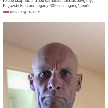
földbe csapódott, újabb darabokat találtak Jevgenyij
Prigozsin Embraer Legacy 600-as magángépéből.
HÍREK
2023. aug. 26. 10:22