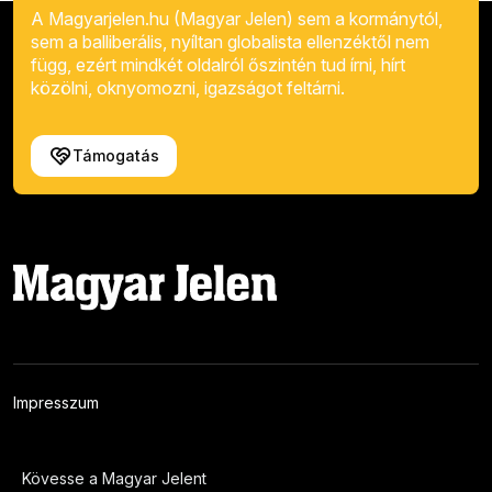
A Magyarjelen.hu (Magyar Jelen) sem a kormánytól,
sem a balliberális, nyíltan globalista ellenzéktől nem
függ, ezért mindkét oldalról őszintén tud írni, hírt
közölni, oknyomozni, igazságot feltárni.
Támogatás
Impresszum
Kövesse a Magyar Jelent