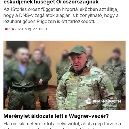
esküdjenek hűséget Oroszországnak
Az IStories orosz független hírportál eközben azt állítja,
hogy a DNS-vizsgálatok alapján is bizonyítható, hogy a
lezuhant gépen Prigozsin is ott tartózkodott.
HÍREK
2023. aug. 27. 13:10
Merénylet áldozata lett a Wagner-vezér?
Három kilométerre attól a helyszíntől, ahol a gép törzse a