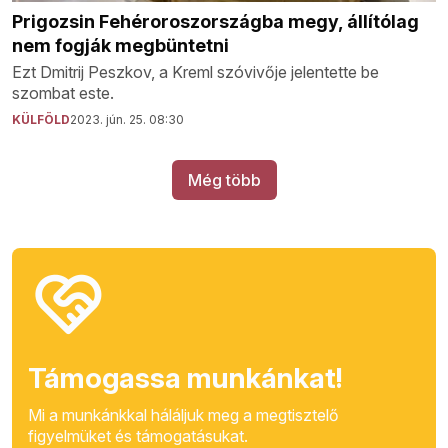
Prigozsin Fehéroroszországba megy, állítólag
nem fogják megbüntetni
Ezt Dmitrij Peszkov, a Kreml szóvivője jelentette be
szombat este.
KÜLFÖLD
2023. jún. 25. 08:30
Még több
Támogassa munkánkat!
Mi a munkánkkal háláljuk meg a megtisztelő
figyelmüket és támogatásukat.