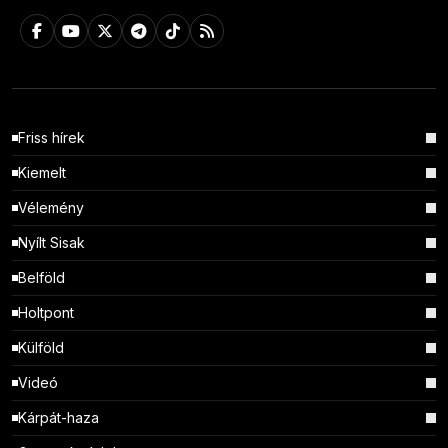
Friss hírek
Kiemelt
Vélemény
Nyílt Sisak
Belföld
Holtpont
Külföld
Videó
Kárpát-haza