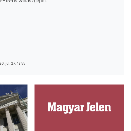
 F–15-ös vadászgépet.
6. júl. 27. 12:55