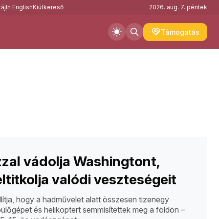
áj
In English
Kiútkereső
2026. aug. 7. péntek
Támogatás
zzal vádolja Washingtont,
ltitkolja valódi veszteségeit
állítja, hogy a hadművelet alatt összesen tizenegy
pülőgépet és helikoptert semmisítettek meg a földön –