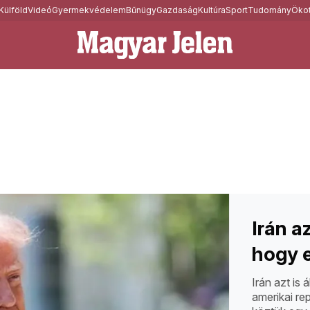
Külföld
Videó
Gyermekvédelem
Bűnügy
Gazdaság
Kultúra
Sport
Tudomány
Ökot
Irán a
hogy e
Irán azt is 
amerikai re