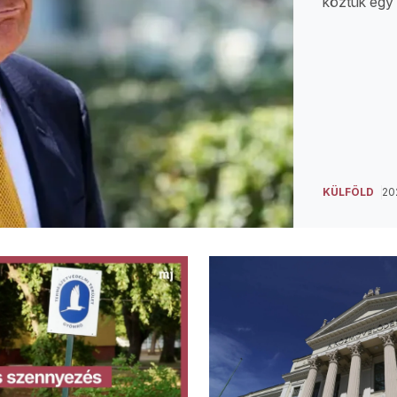
köztük egy
KÜLFÖLD
202