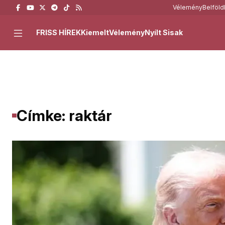
Vélemény
Belföld
FRISS HÍREK
Kiemelt
Vélemény
Nyílt Sisak
Címke: raktár