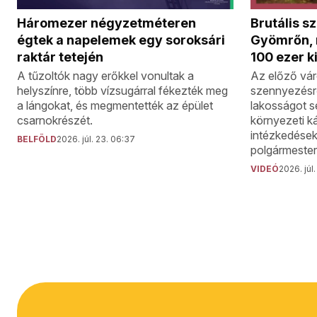
Háromezer négyzetméteren
Brutális s
égtek a napelemek egy soroksári
Gyömrőn, r
raktár tetején
100 ezer k
A tűzoltók nagy erőkkel vonultak a
Az előző vár
helyszínre, több vízsugárral fékezték meg
szennyezésrő
a lángokat, és megmentették az épület
lakosságot se
csarnokrészét.
környezeti k
intézkedések
BELFÖLD
2026. júl. 23. 06:37
polgármester
VIDEÓ
2026. júl. 