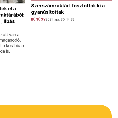
Szerszámraktárt fosztottak ki a
ek el a
gyanúsítottak
aktárából:
BŰNÜGY
2021. ápr. 30. 14:32
 „libás
zött van a
 magasodó,
nt a korábban
ja is.