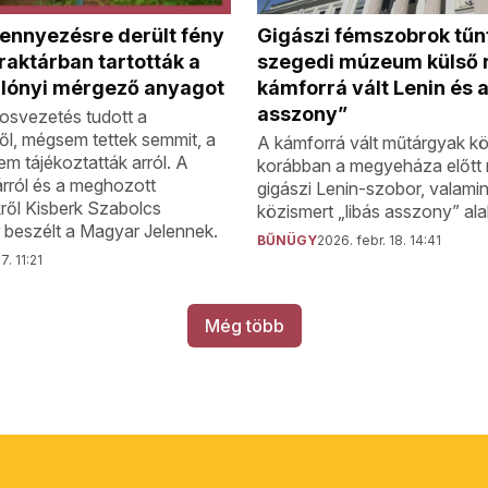
zennyezésre derült fény
Gigászi fémszobrok tűnt
aktárban tartották a
szegedi múzeum külső r
ilónyi mérgező anyagot
kámforrá vált Lenin és a
asszony”
osvezetés tudott a
l, mégsem tettek semmit, a
A kámforrá vált műtárgyak kö
m tájékoztatták arról. A
korábban a megyeháza előtt
árról és a meghozott
gigászi Lenin-szobor, valami
ről Kisberk Szabolcs
közismert „libás asszony” alak
 beszélt a Magyar Jelennek.
BŰNÜGY
2026. febr. 18. 14:41
7. 11:21
Még több