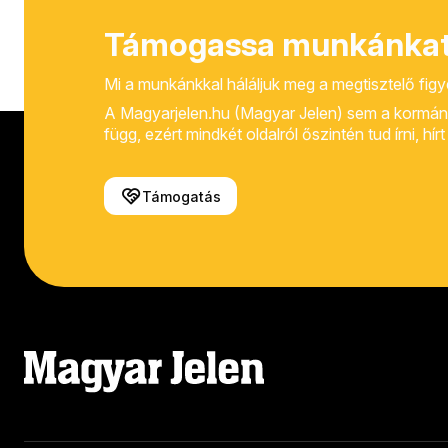
Támogassa munkánkat
Mi a munkánkkal háláljuk meg a megtisztelő fig
A Magyarjelen.hu (Magyar Jelen) sem a kormánytól
függ, ezért mindkét oldalról őszintén tud írni, hí
Támogatás