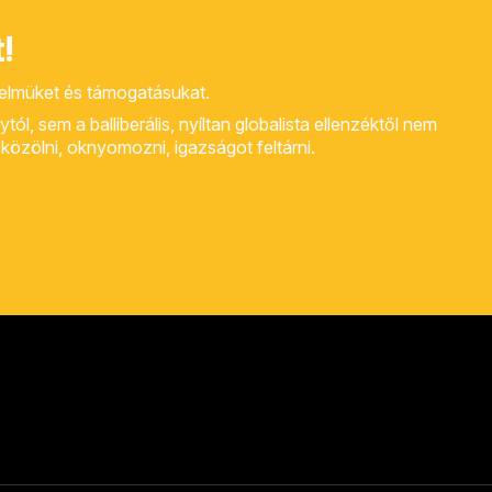
!
yelmüket és támogatásukat.
, sem a balliberális, nyíltan globalista ellenzéktől nem
rt közölni, oknyomozni, igazságot feltárni.