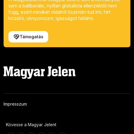
sem a balliberális, nyíltan globalista ellenzéktől nem
függ, ezért mindkét oldalról őszintén tud írni, hírt
közölni, oknyomozni, igazságot feltárni.
Támogatás
Impresszum
Kövesse a Magyar Jelent