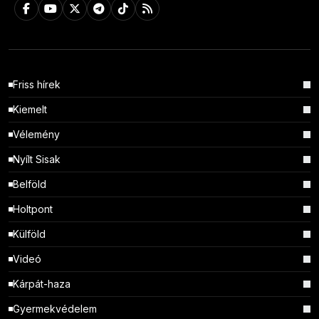
Friss hírek
Kiemelt
Vélemény
Nyílt Sisak
Belföld
Holtpont
Külföld
Videó
Kárpát-haza
Gyermekvédelem