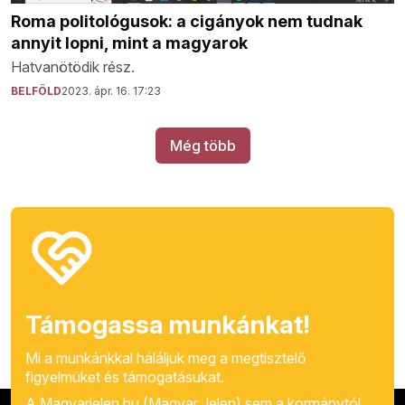
Roma politológusok: a cigányok nem tudnak
annyit lopni, mint a magyarok
Hatvanötödik rész.
BELFÖLD
2023. ápr. 16. 17:23
Még több
Támogassa munkánkat!
Mi a munkánkkal háláljuk meg a megtisztelő
figyelmüket és támogatásukat.
A Magyarjelen.hu (Magyar Jelen) sem a kormánytól,