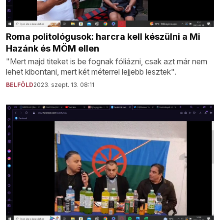
Roma politológusok: harcra kell készülni a Mi
Hazánk és MÖM ellen
"Mert majd titeket is be fognak fóliázni, csak azt már nem
lehet kibontani, mert két méterrel lejjebb lesztek".
BELFÖLD
2023. szept. 13. 08:11