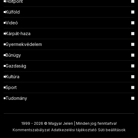
Holtpont
Külföld
Videó
Kárpát-haza
Gyermekvédelem
Bűnügy
Gazdaság
Kultúra
Sport
Tudomány
1999 -
2026 © Magyar Jelen | Minden jog fenntartva!
Kommentszabályzat
Adatkezelési tájékoztató
Süti beállítások