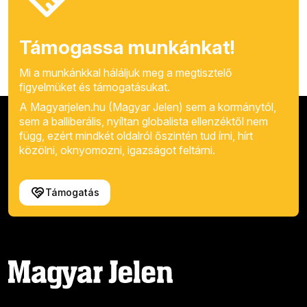
Támogassa munkánkat!
Mi a munkánkkal háláljuk meg a megtisztelő
figyelmüket és támogatásukat.
A Magyarjelen.hu (Magyar Jelen) sem a kormánytól,
sem a balliberális, nyíltan globalista ellenzéktől nem
függ, ezért mindkét oldalról őszintén tud írni, hírt
közölni, oknyomozni, igazságot feltárni.
Támogatás