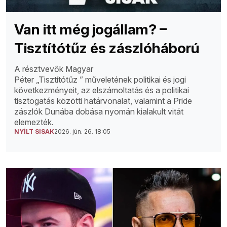
Van itt még jogállam? –
Tisztítótűz és zászlóháború
A résztvevők Magyar
Péter „Tisztítótűz ” műveletének politikai és jogi
következményeit, az elszámoltatás és a politikai
tisztogatás közötti határvonalat, valamint a Pride
zászlók Dunába dobása nyomán kialakult vitát
elemezték.
NYÍLT SISAK
2026. jún. 26. 18:05