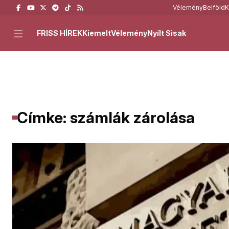
Vélemény
Belföld
K
FRISS HÍREK
Kiemelt
Vélemény
Nyílt Sisak
Címke: számlák zárolása