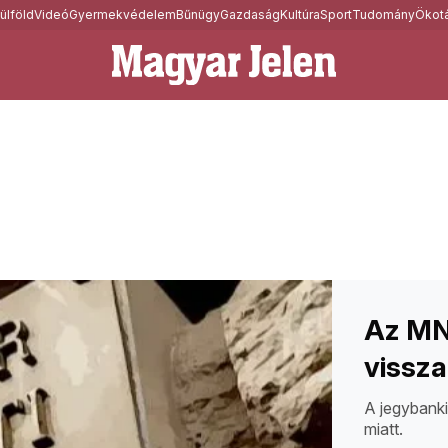
ülföld
Videó
Gyermekvédelem
Bűnügy
Gazdaság
Kultúra
Sport
Tudomány
Ökotá
Az MNB
vissza
A jegybanki
miatt.