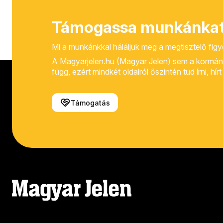
Támogassa munkánkat
Mi a munkánkkal háláljuk meg a megtisztelő fig
A Magyarjelen.hu (Magyar Jelen) sem a kormánytól
függ, ezért mindkét oldalról őszintén tud írni, hí
Támogatás