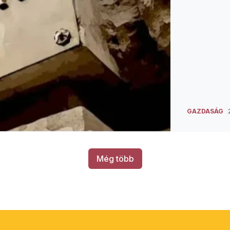
GAZDASÁG
Még több