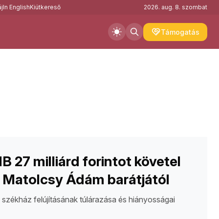
j
In English
Kiútkereső
2026. aug. 8. szombat
Támogatás
 27 milliárd forintot követel
 Matolcsy Ádám barátjától
 székház felújításának túlárazása és hiányosságai