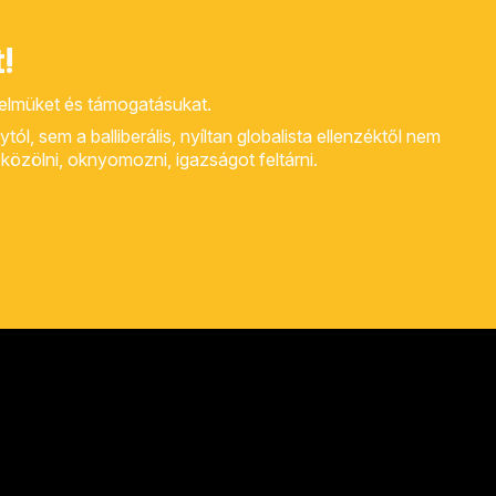
!
yelmüket és támogatásukat.
, sem a balliberális, nyíltan globalista ellenzéktől nem
rt közölni, oknyomozni, igazságot feltárni.