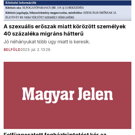
A szexuális erőszak miatt körözött személyek
40 százaléka migráns hátterű
Jó néhányukat több ügy miatt is keresik.
BELFÖLD
2023. júl. 2. 13:29
Felfüggesztett fogházbüntetést kér az