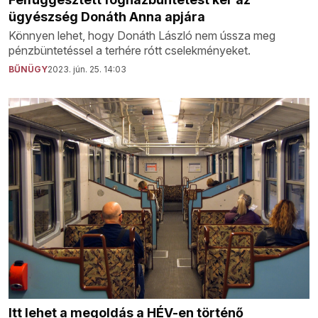
ügyészség Donáth Anna apjára
Könnyen lehet, hogy Donáth László nem ússza meg
pénzbüntetéssel a terhére rótt cselekményeket.
BŰNÜGY
2023. jún. 25. 14:03
Itt lehet a megoldás a HÉV-en történő