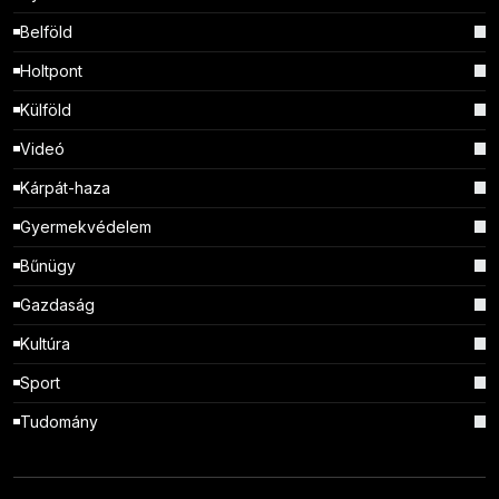
Belföld
Holtpont
Külföld
Videó
Kárpát-haza
Gyermekvédelem
Bűnügy
Gazdaság
Kultúra
Sport
Tudomány