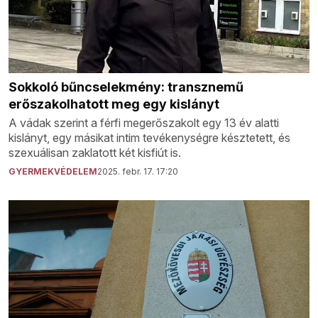
Sokkoló bűncselekmény: transznemű
erőszakolhatott meg egy kislányt
A vádak szerint a férfi megerőszakolt egy 13 év alatti
kislányt, egy másikat intim tevékenységre késztetett, és
szexuálisan zaklatott két kisfiút is.
GYERMEKVÉDELEM
2025. febr. 17. 17:20