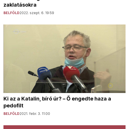
zaklatásokra
BELFÖLD
2022. szept. 6. 19:59
Ki az a Katalin, bíró úr? – Ő engedte haza a
pedofilt
BELFÖLD
2021. febr. 3. 11:00