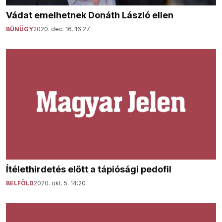
Vádat emelhetnek Donáth László ellen
BŰNÜGY
2020. dec. 16. 16:27
Ítélethirdetés előtt a tápiósági pedofil
BELFÖLD
2020. okt. 5. 14:20