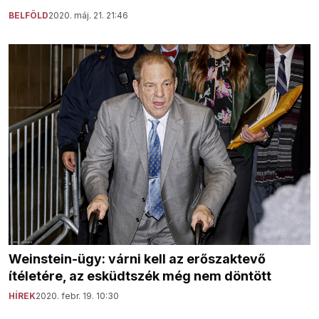
BELFÖLD
2020. máj. 21. 21:46
Weinstein-ügy: várni kell az erőszaktevő
ítéletére, az esküdtszék még nem döntött
HÍREK
2020. febr. 19. 10:30