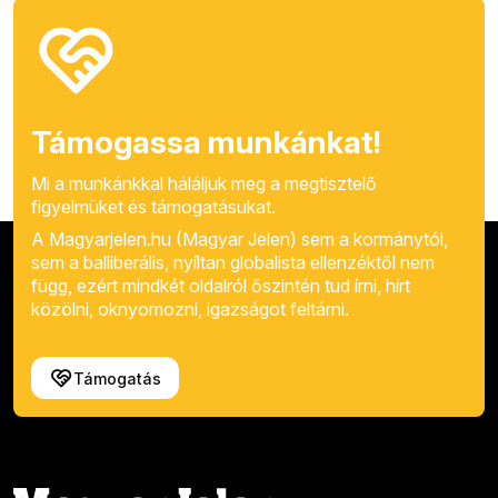
Támogassa munkánkat!
Mi a munkánkkal háláljuk meg a megtisztelő
figyelmüket és támogatásukat.
A Magyarjelen.hu (Magyar Jelen) sem a kormánytól,
sem a balliberális, nyíltan globalista ellenzéktől nem
függ, ezért mindkét oldalról őszintén tud írni, hírt
közölni, oknyomozni, igazságot feltárni.
Támogatás