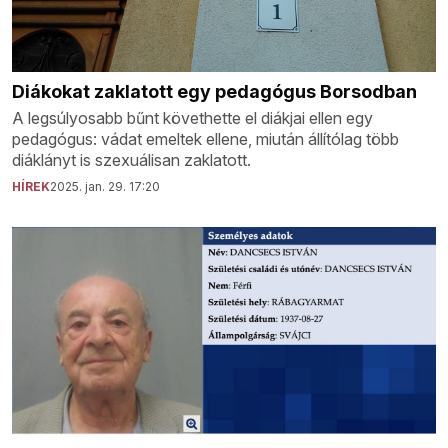
Diákokat zaklatott egy pedagógus Borsodban
A legsúlyosabb bűnt követhette el diákjai ellen egy
pedagógus: vádat emeltek ellene, miután állítólag több
diáklányt is szexuálisan zaklatott.
HÍREK
2025. jan. 29. 17:20