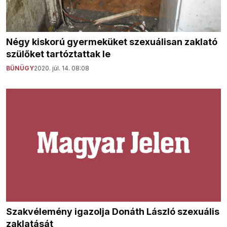
Négy kiskorú gyermeküket szexuálisan zaklató
szülőket tartóztattak le
BŰNÜGY
2020. júl. 14. 08:08
Szakvélemény igazolja Donáth László szexuális
zaklatását