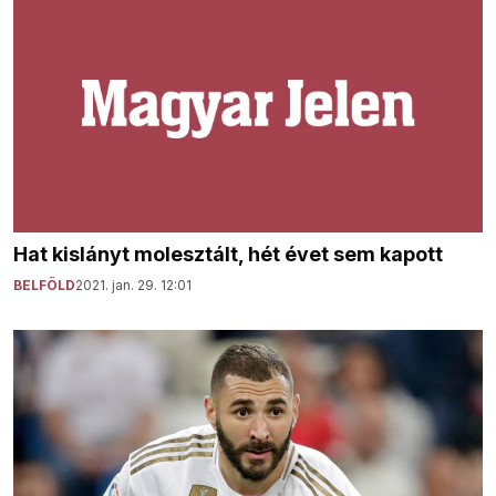
Hat kislányt molesztált, hét évet sem kapott
BELFÖLD
2021. jan. 29. 12:01