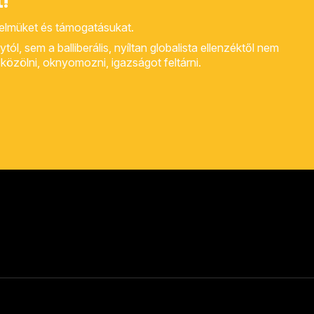
yelmüket és támogatásukat.
, sem a balliberális, nyíltan globalista ellenzéktől nem
rt közölni, oknyomozni, igazságot feltárni.