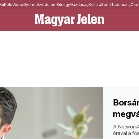
Külföld
Videó
Gyermekvédelem
Bűnügy
Gazdaság
Kultúra
Sport
Tudomány
Ökot
Borsá
megvá
A Network4 
órával a fő