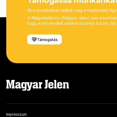
Mi a munkánkkal háláljuk meg a megtisztelő fig
A Magyarjelen.hu (Magyar Jelen) sem a kormánytól
függ, ezért mindkét oldalról őszintén tud írni, hí
Támogatás
Impresszum