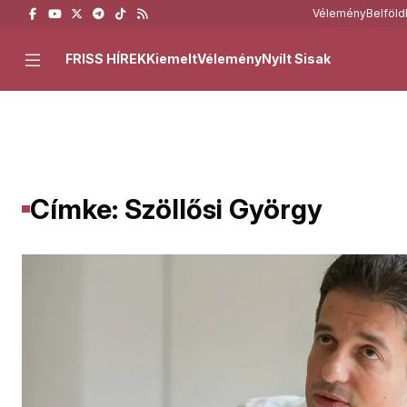
Vélemény
Belföld
FRISS HÍREK
Kiemelt
Vélemény
Nyílt Sisak
Címke: Szöllősi György