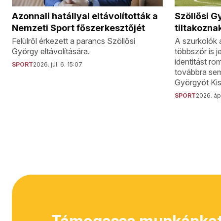
Szöllősi G
Azonnali hatállyal eltávolították a
tiltakoznak
Nemzeti Sport főszerkesztőjét
A szurkolók 
Felülről érkezett a parancs Szöllősi
többször is j
György eltávolítására.
identitást r
SPORT
2026. júl. 6. 15:07
továbbra sem
Györgyöt Kis
SPORT
2026. ápr
Támogassa munkánkat