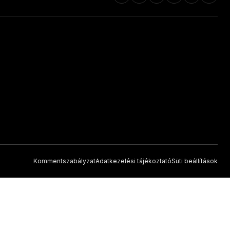
Kommentszabályzat
Adatkezelési tájékoztató
Süti beállítások