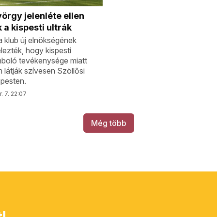
yörgy jelenléte ellen
 a kispesti ultrák
a klub új elnökségének
elezték, hogy kispesti
omboló tevékenysége miatt
 látják szívesen Szöllősi
pesten.
. 7. 22:07
Még több
!