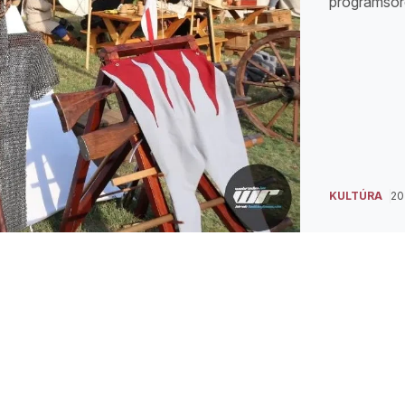
programsor
KULTÚRA
202