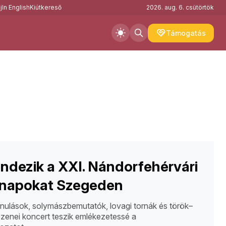
j
In English
Kiútkereső
2026. aug. 6. csütörtök
Támogatás
dezik a XXI. Nándorfehérvári
napokat Szegeden
nulások, solymászbemutatók, lovagi tornák és török–
zenei koncert teszik emlékezetessé a