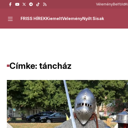
Vélemény
Belföld
K
FRISS HÍREK
Kiemelt
Vélemény
Nyílt Sisak
Címke: táncház