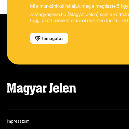
Mi a munkánkkal háláljuk meg a megtisztelő fig
A Magyarjelen.hu (Magyar Jelen) sem a kormánytól
függ, ezért mindkét oldalról őszintén tud írni, hí
Támogatás
Impresszum