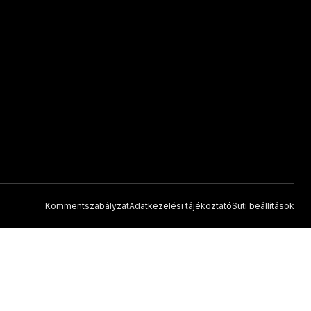
Kommentszabályzat
Adatkezelési tájékoztató
Süti beállítások