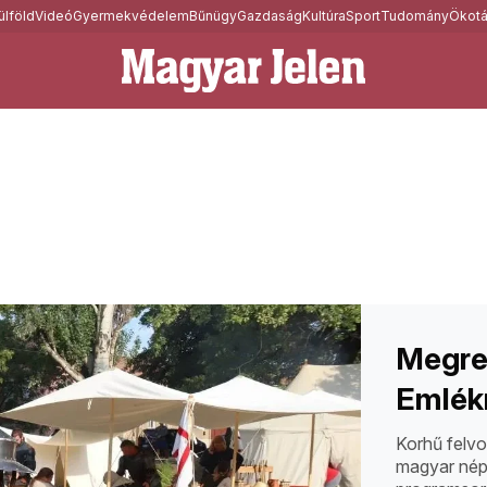
ülföld
Videó
Gyermekvédelem
Bűnügy
Gazdaság
Kultúra
Sport
Tudomány
Ökotá
Megren
Emlék
Korhű felvo
magyar nép