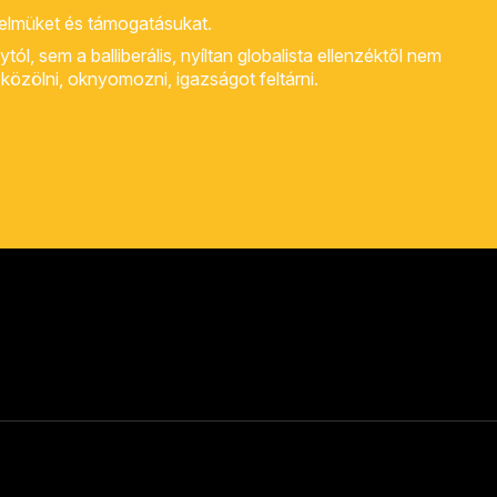
yelmüket és támogatásukat.
, sem a balliberális, nyíltan globalista ellenzéktől nem
rt közölni, oknyomozni, igazságot feltárni.