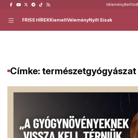
Vélemény
Belföld
FRISS HÍREK
Kiemelt
Vélemény
Nyílt Sisak
Címke: természetgyógyászat