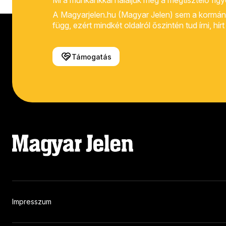
Mi a munkánkkal háláljuk meg a megtisztelő fig
A Magyarjelen.hu (Magyar Jelen) sem a kormánytól
függ, ezért mindkét oldalról őszintén tud írni, hí
Támogatás
Impresszum