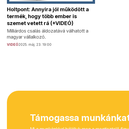
Holtpont: Annyira jól működött a
termék, hogy több ember is
szemet vetett rá (+VIDEÓ)
Milliárdos csalás áldozatává válhatott a
magyar vállalkozó.
VIDEÓ
2025. máj. 23. 19:00
Támogassa munkánkat