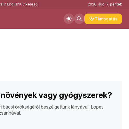
áj
In English
Kiútkereső
2026. aug. 7. péntek
Támogatás
növények vagy gyógyszerek?
 bácsi örökségéről beszélgettünk lányával, Lopes-
sannával.