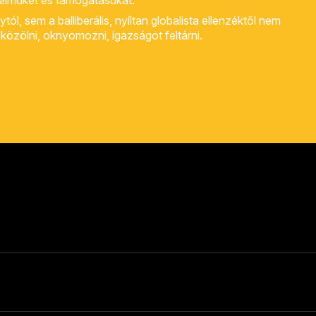
yelmüket és támogatásukat.
, sem a balliberális, nyíltan globalista ellenzéktől nem
rt közölni, oknyomozni, igazságot feltárni.