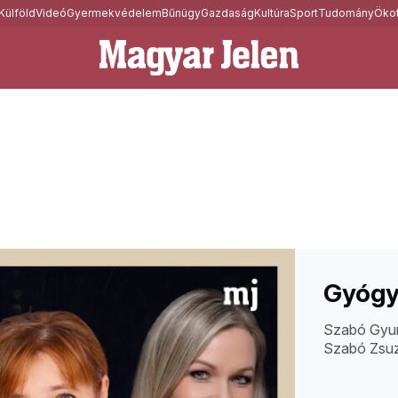
Külföld
Videó
Gyermekvédelem
Bűnügy
Gazdaság
Kultúra
Sport
Tudomány
Ökot
Gyógy
Szabó Gyuri
Szabó Zsuz