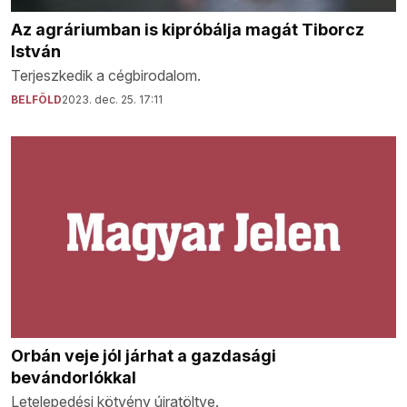
Az agráriumban is kipróbálja magát Tiborcz
István
Terjeszkedik a cégbirodalom.
BELFÖLD
2023. dec. 25. 17:11
Orbán veje jól járhat a gazdasági
bevándorlókkal
Letelepedési kötvény újratöltve.