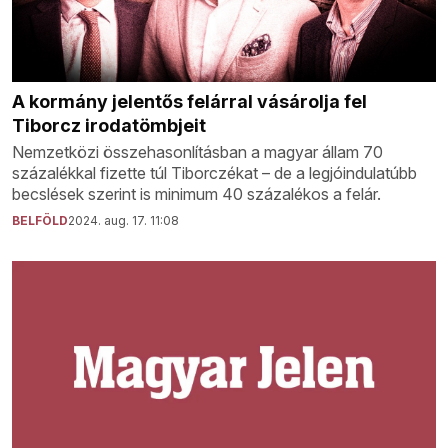
A kormány jelentős felárral vásárolja fel
Tiborcz irodatömbjeit
Nemzetközi összehasonlításban a magyar állam 70
százalékkal fizette túl Tiborczékat – de a legjóindulatúbb
becslések szerint is minimum 40 százalékos a felár.
BELFÖLD
2024. aug. 17. 11:08