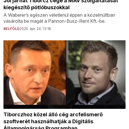
Jól járhat Tiborcz cége a MÁV szolgáltatását
kiegészítő pótlóbuszokkal
A Waberer’s egészen véletlenül éppen a közelmúltban
vásárolta be magát a Pannon-Busz-Rent Kft.-be.
BELFÖLD
2025. ápr. 24. 13:18
Tiborczhoz közel álló cég arcfelismerő
szoftverét használhatják a Digitális
Állampolgárság Programban