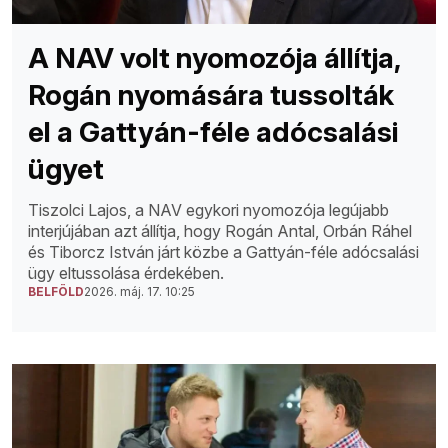
A NAV volt nyomozója állítja,
Rogán nyomására tussolták
el a Gattyán-féle adócsalási
ügyet
Tiszolci Lajos, a NAV egykori nyomozója legújabb
interjújában azt állítja, hogy Rogán Antal, Orbán Ráhel
és Tiborcz István járt közbe a Gattyán-féle adócsalási
ügy eltussolása érdekében.
BELFÖLD
2026. máj. 17. 10:25