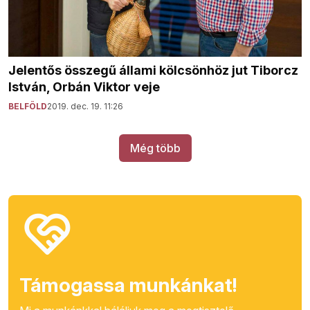
Jelentős összegű állami kölcsönhöz jut Tiborcz
István, Orbán Viktor veje
BELFÖLD
2019. dec. 19. 11:26
Még több
Támogassa munkánkat!