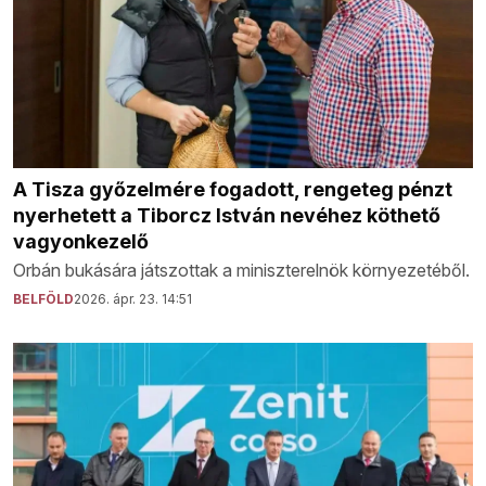
A Tisza győzelmére fogadott, rengeteg pénzt
nyerhetett a Tiborcz István nevéhez köthető
vagyonkezelő
Orbán bukására játszottak a miniszterelnök környezetéből.
BELFÖLD
2026. ápr. 23. 14:51