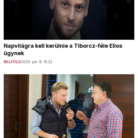
Napvilágra kell kerülnie a Tiborcz-féle Elios
ügynek
BELFÖLD
2020. jan. 8. 15:22