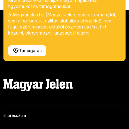
Mi a munkánkkal háláljuk meg a megtisztelő
figyelmüket és támogatásukat.
A Magyarjelen.hu (Magyar Jelen) sem a kormánytól,
sem a balliberális, nyíltan globalista ellenzéktől nem
függ, ezért mindkét oldalról őszintén tud írni, hírt
közölni, oknyomozni, igazságot feltárni.
Támogatás
Impresszum