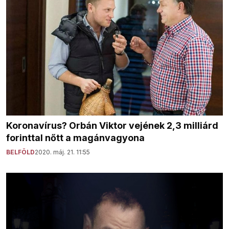
Koronavírus? Orbán Viktor vejének 2,3 milliárd
forinttal nőtt a magánvagyona
BELFÖLD
2020. máj. 21. 11:55