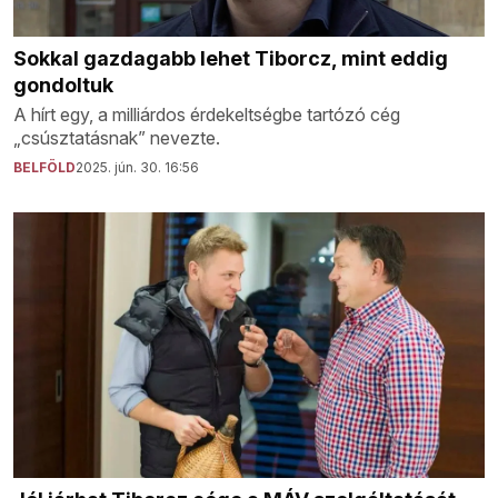
Sokkal gazdagabb lehet Tiborcz, mint eddig
gondoltuk
A hírt egy, a milliárdos érdekeltségbe tartózó cég
„csúsztatásnak” nevezte.
BELFÖLD
2025. jún. 30. 16:56