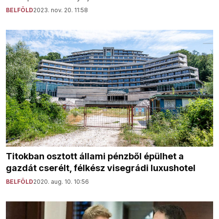
BELFÖLD
2023. nov. 20. 11:58
Titokban osztott állami pénzből épülhet a
gazdát cserélt, félkész visegrádi luxushotel
BELFÖLD
2020. aug. 10. 10:56