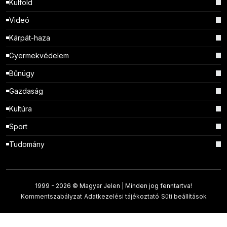
Külföld
Videó
Kárpát-haza
Gyermekvédelem
Bűnügy
Gazdaság
Kultúra
Sport
Tudomány
1999 -
2026 © Magyar Jelen | Minden jog fenntartva!
Kommentszabályzat
Adatkezelési tájékoztató
Süti beállítások