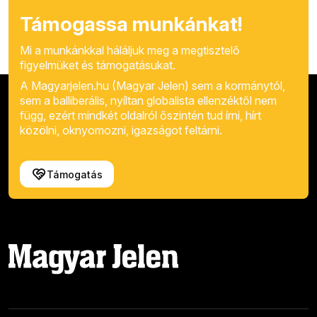
Támogassa munkánkat!
Mi a munkánkkal háláljuk meg a megtisztelő
figyelmüket és támogatásukat.
A Magyarjelen.hu (Magyar Jelen) sem a kormánytól,
sem a balliberális, nyíltan globalista ellenzéktől nem
függ, ezért mindkét oldalról őszintén tud írni, hírt
közölni, oknyomozni, igazságot feltárni.
Támogatás