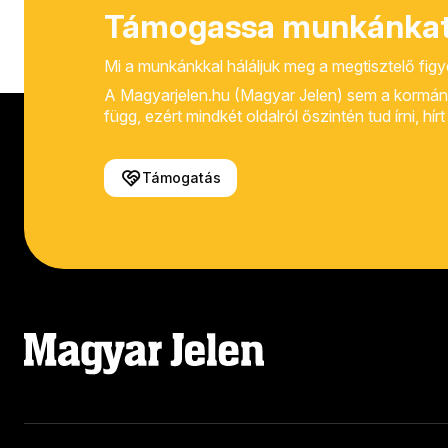
Támogassa munkánkat
Mi a munkánkkal háláljuk meg a megtisztelő fig
A Magyarjelen.hu (Magyar Jelen) sem a kormánytól
függ, ezért mindkét oldalról őszintén tud írni, hí
Támogatás