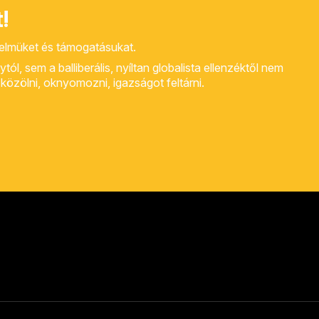
!
yelmüket és támogatásukat.
, sem a balliberális, nyíltan globalista ellenzéktől nem
rt közölni, oknyomozni, igazságot feltárni.