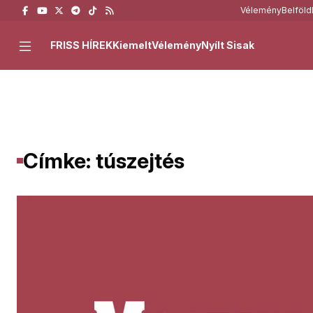
Vélemény
Belföld
FRISS HÍREK
Kiemelt
Vélemény
Nyílt Sisak
Címke: túszejtés