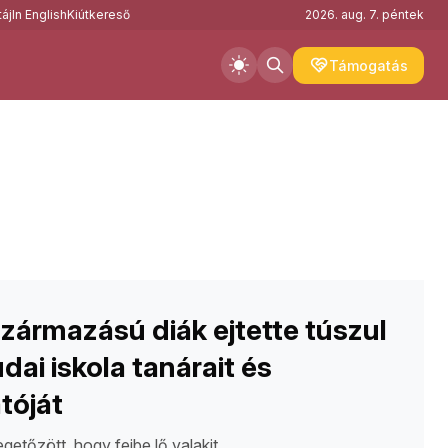
áj
In English
Kiútkereső
2026. aug. 7. péntek
Támogatás
zármazású diák ejtette túszul
dai iskola tanárait és
tóját
getőzött, hogy fejbe lő valakit.