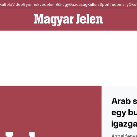
Külföld
Videó
Gyermekvédelem
Bűnügy
Gazdaság
Kultúra
Sport
Tudomány
Ökot
Arab s
egy bu
igazga
Azzal fenye