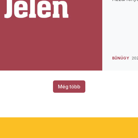
BŰNÜGY
202
Még több