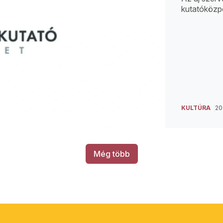
kutatóközp
KULTÚRA
20
Még több