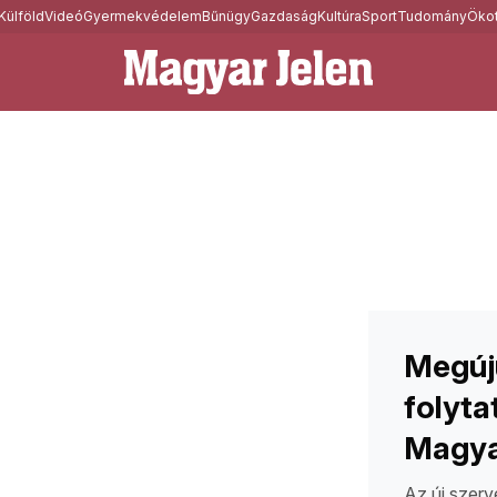
Külföld
Videó
Gyermekvédelem
Bűnügy
Gazdaság
Kultúra
Sport
Tudomány
Ökot
Megúju
folyta
Magya
Az új szerv