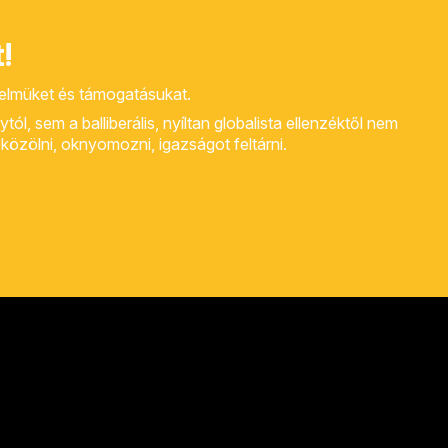
!
yelmüket és támogatásukat.
, sem a balliberális, nyíltan globalista ellenzéktől nem
rt közölni, oknyomozni, igazságot feltárni.