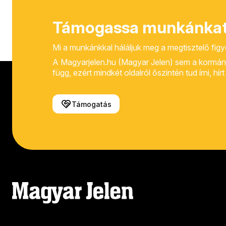
Támogassa munkánkat
Mi a munkánkkal háláljuk meg a megtisztelő fig
A Magyarjelen.hu (Magyar Jelen) sem a kormánytól
függ, ezért mindkét oldalról őszintén tud írni, hí
Támogatás