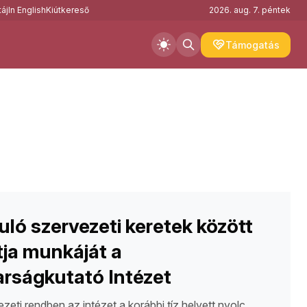
áj
In English
Kiútkereső
2026. aug. 7. péntek
Támogatás
ló szervezeti keretek között
tja munkáját a
rságkutató Intézet
ezeti rendben az intézet a korábbi tíz helyett nyolc