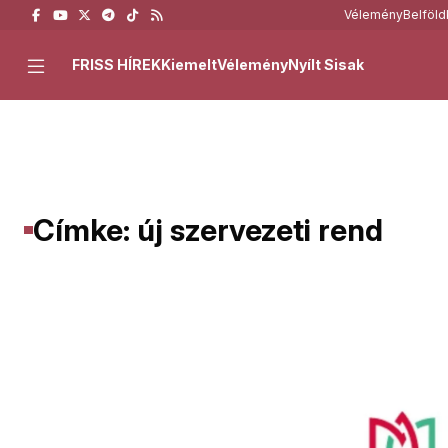
Vélemény
Belföld
FRISS HÍREK
Kiemelt
Vélemény
Nyílt Sisak
Címke: új szervezeti rend