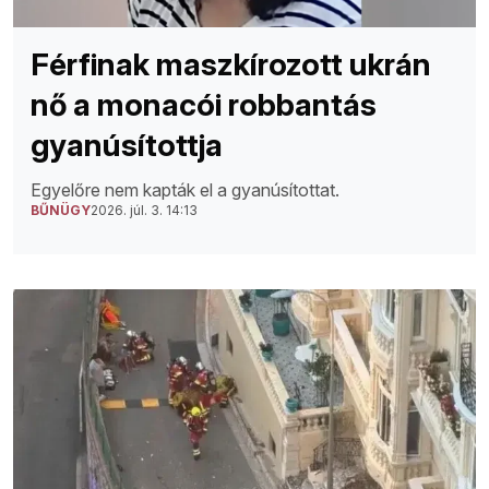
Férfinak maszkírozott ukrán
nő a monacói robbantás
gyanúsítottja
Egyelőre nem kapták el a gyanúsítottat.
BŰNÜGY
2026. júl. 3. 14:13