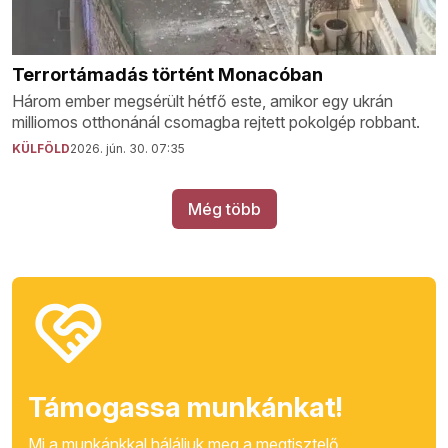
Terrortámadás történt Monacóban
Három ember megsérült hétfő este, amikor egy ukrán
milliomos otthonánál csomagba rejtett pokolgép robbant.
KÜLFÖLD
2026. jún. 30. 07:35
Még több
Támogassa munkánkat!
Mi a munkánkkal háláljuk meg a megtisztelő