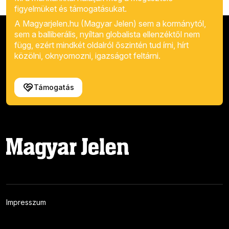
figyelmüket és támogatásukat.
A Magyarjelen.hu (Magyar Jelen) sem a kormánytól,
sem a balliberális, nyíltan globalista ellenzéktől nem
függ, ezért mindkét oldalról őszintén tud írni, hírt
közölni, oknyomozni, igazságot feltárni.
Támogatás
Impresszum