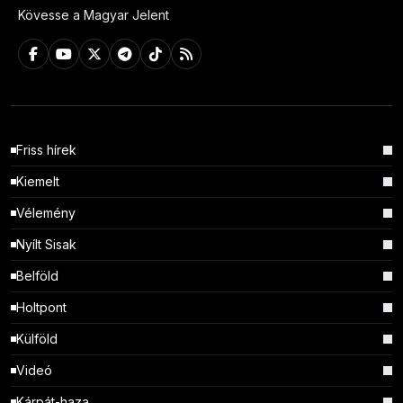
Kövesse a Magyar Jelent
Friss hírek
Kiemelt
Vélemény
Nyílt Sisak
Belföld
Holtpont
Külföld
Videó
Kárpát-haza