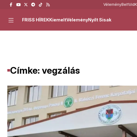
Vélemény
Belföld
K
FRISS HÍREK
Kiemelt
Vélemény
Nyílt Sisak
Címke: vegzálás