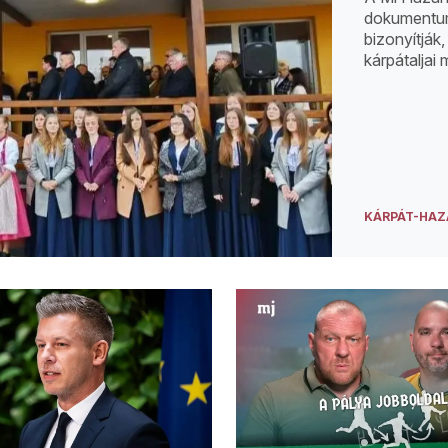
dokumentum
bizonyítják
kárpátaljai
KÁRPÁT-HAZ