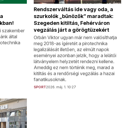
Rendszerváltás ide vagy oda, a
ka
szurkolók „bűnözők” maradtak:
okban!
Szegeden kitiltás, Fehérváron
vegzálás járt a görögtüzekért
i szakember
ánk által
Orbán Viktor ugyan már nem valósíthatja
irotechnika
meg 2018-as ígéretét a pirotechnika
legalizálását illetően, az elmúlt napok
eseményei azonban jelzik, hogy a lelátói
látványelem helyzetét rendezni kellene.
Ameddig ez nem történik meg, marad a
kitiltás és a rendőrségi vegzálás a hazai
fanatikusoknak.
SPORT
2026. máj. 1. 10:27