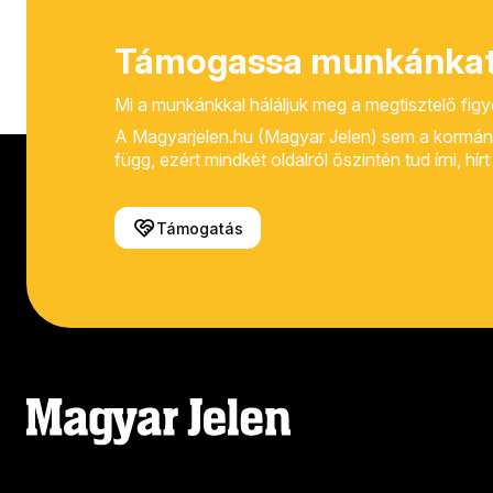
Támogassa munkánkat
Mi a munkánkkal háláljuk meg a megtisztelő fig
A Magyarjelen.hu (Magyar Jelen) sem a kormánytól
függ, ezért mindkét oldalról őszintén tud írni, hí
Támogatás