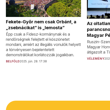
Fekete-Győr nem csak Orbánt, a
Az oltatla
„zsebnácikat” is „lemosta”
parancsnok
Épp csak a Fidesz-kormánynak és a
Magyar Pé
rendőrségnek felejtett el köszönetet
Ruszin-Szend
mondani, amiért az illegális vonulók helyett
Magyar Honv
a törvényesen bejelentetett
átigazolt a T
demonstrálókat korlátozzák jogaikban.
VÉLEMÉNY
2025
BELFÖLD
2025. jún. 28. 17:38