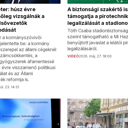
A biztonsági szakértő is
ter: húsz évre
támogatja a pirotechni
őleg vizsgálnák a
legalizálását a stadion
felsővezetők
odását
Tóth Csaba stadionbiztonság
szerint támogatható a Mi Haz
r a kormányszóvivői
benyújtott javaslat a lelátói p
jelentette be: a kormány
legalizálásáról.
 szerepel az állami cégeknél
tszámcsökkentés, a
VIDEÓ
2026. máj. 27. 18:00
 gyógyszerek áfamentessé
z évre visszamenő politikusi
lat és az Állami
k reformja is.
úl. 23. 14:31