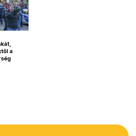
kát,
től a
őrség