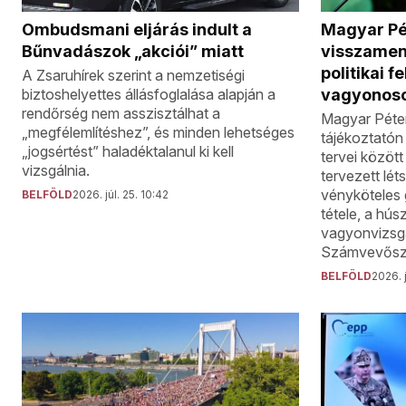
Ombudsmani eljárás indult a
Magyar Pé
Bűnvadászok „akciói” miatt
visszamen
politikai 
A Zsaruhírek szerint a nemzetiségi
biztoshelyettes állásfoglalása alapján a
vagyonos
rendőrség nem asszisztálhat a
Magyar Péte
„megfélemlítéshez”, és minden lehetséges
tájékoztatón 
„jogsértést” haladéktalanul ki kell
tervei között
vizsgálnia.
tervezett lé
vényköteles
BELFÖLD
2026. júl. 25. 10:42
tétele, a hús
vagyonvizsgá
Számvevőszé
BELFÖLD
2026. j