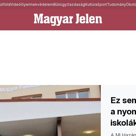
ülföld
Videó
Gyermekvédelem
Bűnügy
Gazdaság
Kultúra
Sport
Tudomány
Ökotá
Ez sem
a nyom
iskolá
A Mi Hazánk