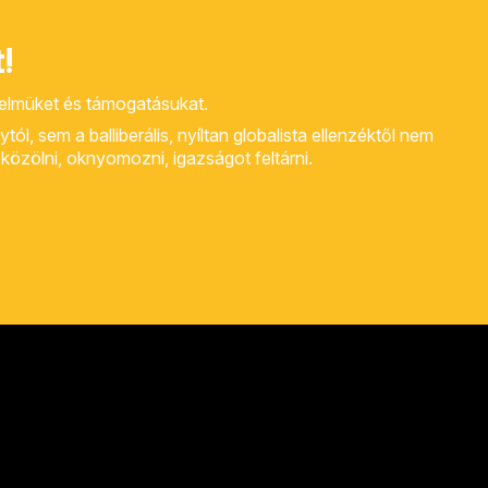
!
yelmüket és támogatásukat.
, sem a balliberális, nyíltan globalista ellenzéktől nem
rt közölni, oknyomozni, igazságot feltárni.