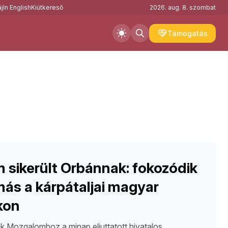
j
In English
Kiútkereső
2026. aug. 8. szombat
Támogatás
 sikerült Orbánnak: fokozódik
ás a kárpátaljai magyar
kon
 Mozgalomhoz a minap eljuttatott hivatalos