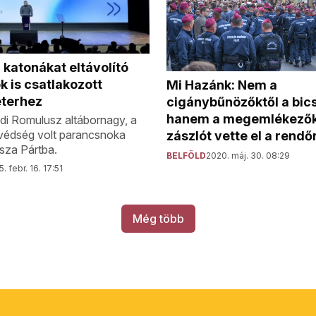
n katonákat eltávolító
 is csatlakozott
Mi Hazánk: Nem a
terhez
cigánybűnözőktől a bics
hanem a megemlékezők
i Romulusz altábornagy, a
édség volt parancsnoka
zászlót vette el a rend
isza Pártba.
BELFÖLD
2020. máj. 30. 08:29
. febr. 16. 17:51
Még több