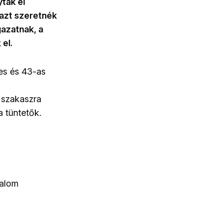
tak el
 azt szeretnék
gazatnak, a
el.
-es és 43-as
 szakaszra
 a tüntetők.
dalom