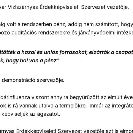
r Víziszárnyas Érdekképviseleti Szervezet vezetője.
g volt a rendszerben pénz, addig nem számított, hogy 
nböző auditációs rendszerekre és járványvédelmi intéz
tötték a hazai és uniós forrásokat, elzárták a csapot,
, hogy hol van a pénz"
a demonstráció szervezője.
dárinfluenza viszont annyira begyűrűzött az elmúlt é
ok is rá vannak utalva a termelőkre. Immár az integrát
 képviseljék az ágazatot.
rnyas Érdekképviseleti
Szervezet vezetője azt is elmo