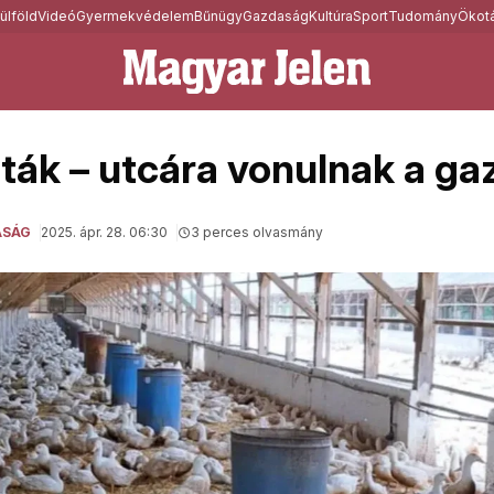
ülföld
Videó
Gyermekvédelem
Bűnügy
Gazdaság
Kultúra
Sport
Tudomány
Ökotá
rták – utcára vonulnak a ga
ASÁG
2025. ápr. 28. 06:30
3 perces olvasmány