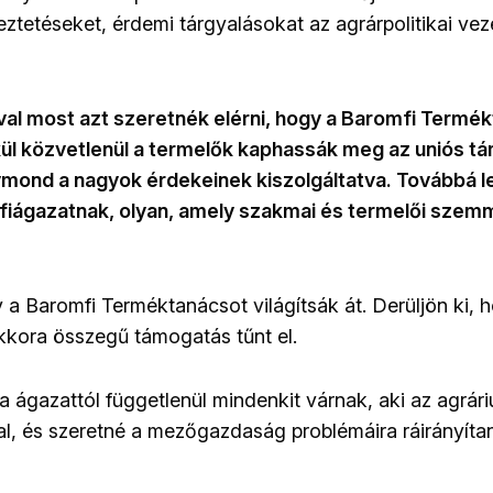
ztetéseket, érdemi tárgyalásokat az agrárpolitikai vez
al most azt szeretnék elérni, hogy a Baromfi Termé
kül közvetlenül a termelők kaphassák meg az uniós t
mond a nagyok érdekeinek kiszolgáltatva. Továbbá l
fiágazatnak, olyan, amely szakmai és termelői szemme
y a Baromfi Terméktanácsot világítsák át. Derüljön ki, 
kora összegű támogatás tűnt el.
ágazattól függetlenül mindenkit várnak, aki az agrár
kal, és szeretné a mezőgazdaság problémáira ráirányítan