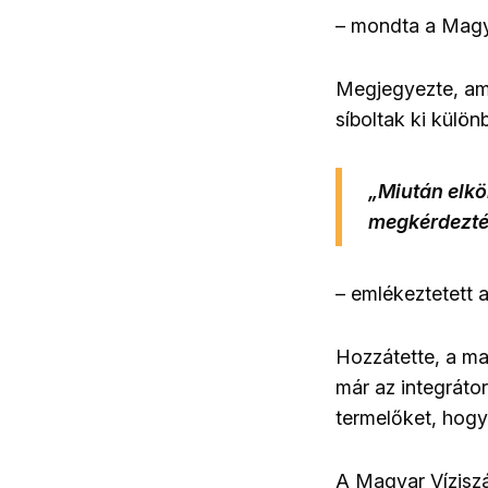
– mondta a Magya
Megjegyezte, amí
síboltak ki külö
„Miután elköl
megkérdezték
– emlékeztetett 
Hozzátette, a ma
már az integrátor
termelőket, hogy
A Magyar Víziszá