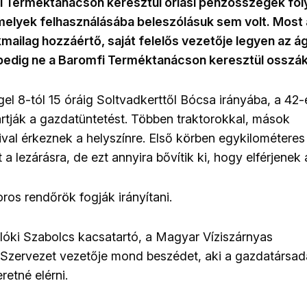
mfi Terméktanácson keresztül óriási pénzösszegek foly
amelyek felhasználásába beleszólásuk sem volt. Most
kmailag hozzáértő, saját felelős vezetője legyen az á
edig ne a Baromfi Terméktanácson keresztül osszák 
gel 8-tól 15 óráig Soltvadkerttől Bócsa irányába, a 42
artják a gazdatüntetést. Többen traktorokkal, mások
al érkeznek a helyszínre. Első körben egykilométeres
a lezárásra, de ezt annyira bővítik ki, hogy elférjenek
ros rendőrök fogják irányítani.
lóki Szabolcs kacsatartó, a Magyar Víziszárnyas
Szervezet vezetője mond beszédet, aki a gazdatársa
retné elérni.