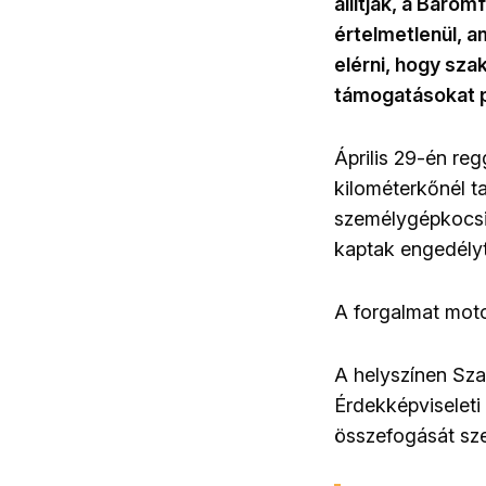
állítják, a Baro
értelmetlenül, 
elérni, hogy sza
támogatásokat p
Április 29-én reg
kilométerkőnél t
személygépkocsiv
kaptak engedélyt 
A forgalmat moto
A helyszínen Sza
Érdekképviseleti
összefogását sze