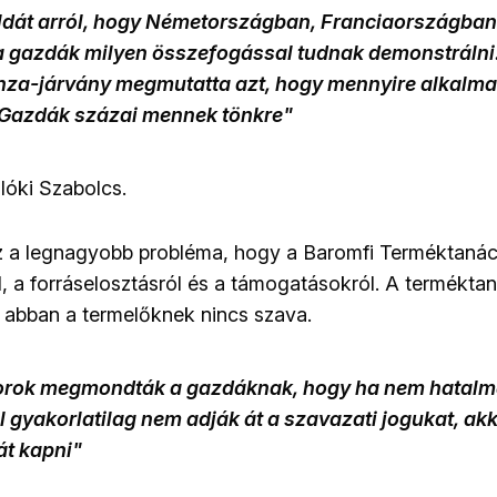
ldát arról, hogy Németországban, Franciaországban
a gazdák milyen összefogással tudnak demonstrálni
nza-járvány megmutatta azt, hogy mennyire alkalma
 Gazdák százai mennek tönkre"
lóki Szabolcs.
z a legnagyobb probléma, hogy a Baromfi Terméktaná
l, a forráselosztásról és a támogatásokról. A termékta
y abban a termelőknek nincs szava.
torok megmondták a gazdáknak, hogy ha nem hatalm
el gyakorlatilag nem adják át a szavazati jogukat, ak
át kapni"