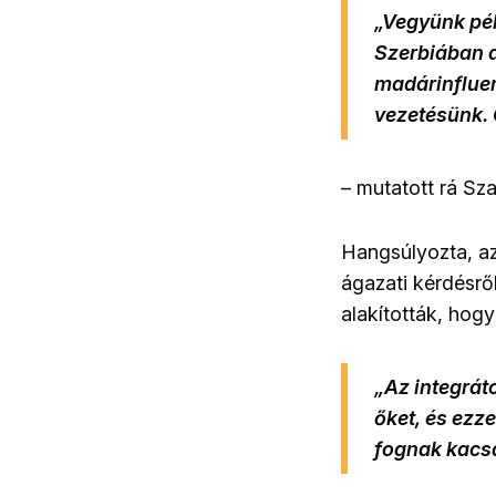
„Vegyünk pé
Szerbiában 
madárinflue
vezetésünk.
– mutatott rá Sza
Hangsúlyozta, a
ágazati kérdésrő
alakították, hog
„Az integrá
őket, és ezz
fognak kacs