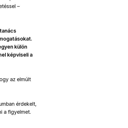
etéssel –
ktanács
ámogatásokat.
egyen külön
l képviseli a
hogy az elmúlt
iumban érdekelt,
i a figyelmet.