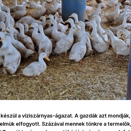
készül a víziszárnyas-ágazat. A gazdák azt mondják
ürelmük elfogyott. Százával mennek tönkre a termelő