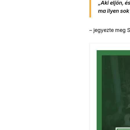
„Aki eljön, é
ma ilyen sok
– jegyezte meg S