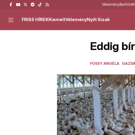
Vélemény
Belföld
K
FRISS HÍREK
Kiemelt
Vélemény
Nyílt Sisak
Eddig bí
FÜSSY ANGÉLA
GAZD