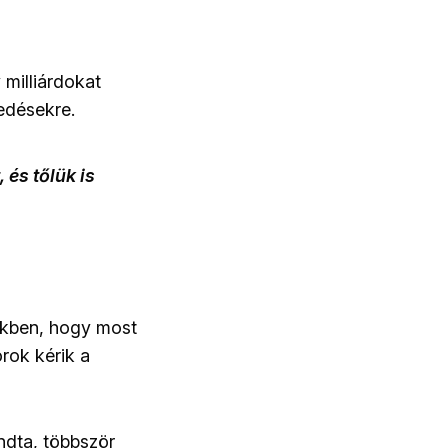
milliárdokat
kedésekre.
 és tőlük is
vekben, hogy most
orok kérik a
ndta, többször