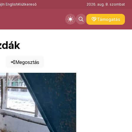
j
In English
Kiútkereső
2026. aug. 8. szombat
Támogatás
zdák
Megosztás