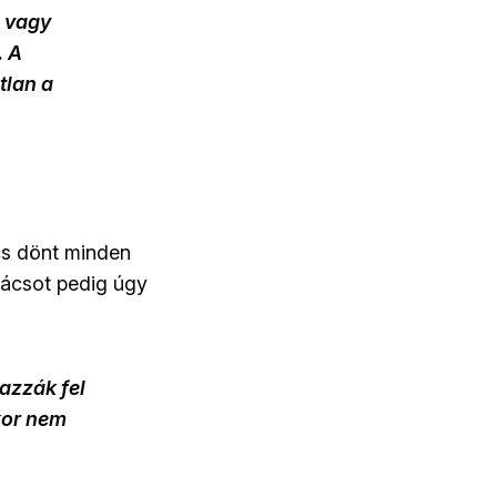
 vagy
. A
tlan a
cs dönt minden
nácsot pedig úgy
azzák fel
kor nem