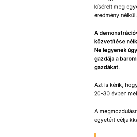
kísérelt meg egye
eredmény nélkül.
A demonstrációv
közvetítése nél
Ne legyenek úgy
gazdája a barom
gazdákat.
Azt is kérik, hog
20-30 évben mek
A megmozdulásra 
egyetért céljaik