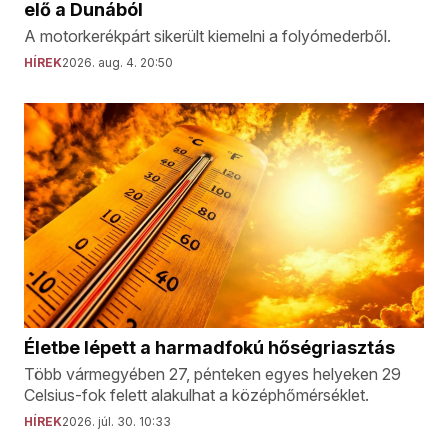
elő a Dunából
A motorkerékpárt sikerült kiemelni a folyómederből.
HÍREK
2026. aug. 4. 20:50
Életbe lépett a harmadfokú hőségriasztás
Több vármegyében 27, pénteken egyes helyeken 29
Celsius-fok felett alakulhat a középhőmérséklet.
HÍREK
2026. júl. 30. 10:33