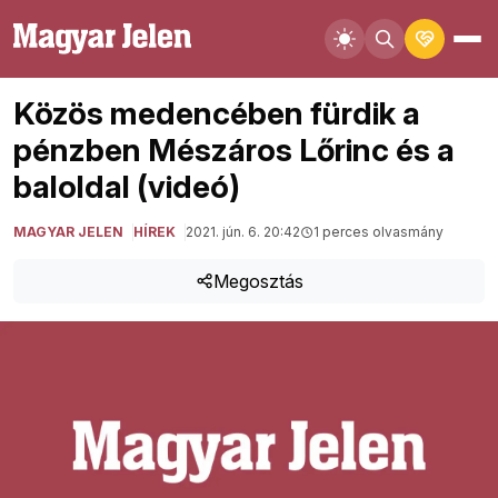
Közös medencében fürdik a
pénzben Mészáros Lőrinc és a
baloldal (videó)
MAGYAR JELEN
HÍREK
2021. jún. 6. 20:42
1 perces olvasmány
Megosztás