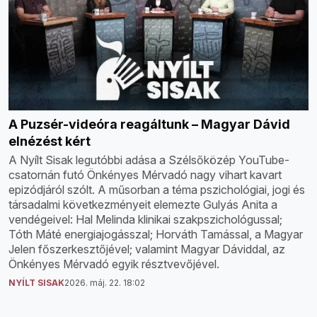
A Puzsér-videóra reagáltunk – Magyar Dávid
elnézést kért
A Nyílt Sisak legutóbbi adása a Szélsőközép YouTube-
csatornán futó Önkényes Mérvadó nagy vihart kavart
epizódjáról szólt. A műsorban a téma pszichológiai, jogi és
társadalmi következményeit elemezte Gulyás Anita a
vendégeivel: Hal Melinda klinikai szakpszichológussal;
Tóth Máté energiajogásszal; Horváth Tamással, a Magyar
Jelen főszerkesztőjével; valamint Magyar Dáviddal, az
Önkényes Mérvadó egyik résztvevőjével.
NYÍLT SISAK
2026. máj. 22. 18:02