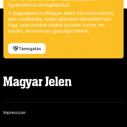
figyelmüket és támogatásukat.
A Magyarjelen.hu (Magyar Jelen) sem a kormánytól,
sem a balliberális, nyíltan globalista ellenzéktől nem
függ, ezért mindkét oldalról őszintén tud írni, hírt
közölni, oknyomozni, igazságot feltárni.
Támogatás
Impresszum