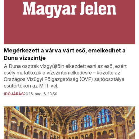
Megérkezett a várva várt eső, emelkedhet a
Duna vízszintje
A Duna osztrák vízgyűjtőin elkezdett esni az eső, ezért
esély mutatkozik a vízszintemelkedésre – közölte az
Országos Vízügyi Főigazgatóság (OVF) sajtóosztálya
csütörtökön az MTI-vel.
IDŐJÁRÁS
2026. aug. 6. 13:50