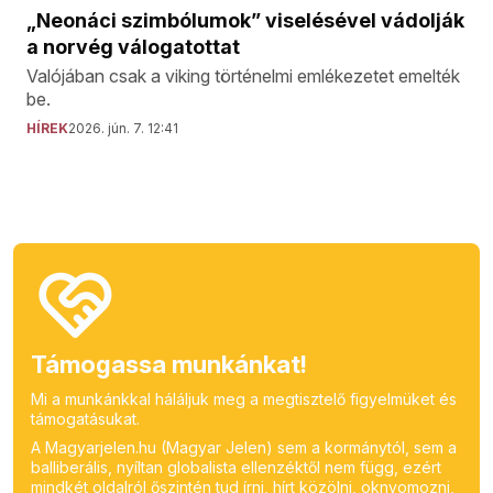
„Neonáci szimbólumok” viselésével vádolják
a norvég válogatottat
Valójában csak a viking történelmi emlékezetet emelték
be.
HÍREK
2026. jún. 7. 12:41
Támogassa munkánkat!
Mi a munkánkkal háláljuk meg a megtisztelő figyelmüket és
támogatásukat.
A Magyarjelen.hu (Magyar Jelen) sem a kormánytól, sem a
balliberális, nyíltan globalista ellenzéktől nem függ, ezért
mindkét oldalról őszintén tud írni, hírt közölni, oknyomozni,