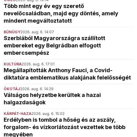
Több mint egy év egy szerető
nevelőcsaládban, majd egy döntés, amely
mindent megváltoztatott
BŰNÜGY
2026. aug. 6. 14:07
Szerbiából Magyarországra szállított
embereket egy Belgrádban elfogott
embercsempész
KULTÚRA
2026. aug. 6. 17:01
Megállapították Anthony Fauci, a Covid-
diktatúra emblematikus alakjának felelősségét
ÖKOTÁJ
2026. aug. 6. 14:29
Válságos helyzetbe kerültek a hazai
halgazdaságok
KÁRPÁT-HAZA
2026. aug. 6. 15:02
Erdélyben is tombol a hőség és az aszály,
forgalom- és vízkorlátozást vezettek be több
megyében