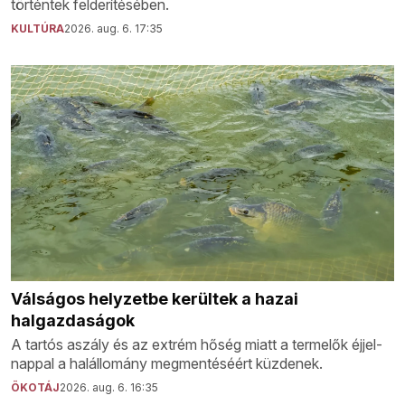
történtek felderítésében.
KULTÚRA
2026. aug. 6. 17:35
Válságos helyzetbe kerültek a hazai
halgazdaságok
A tartós aszály és az extrém hőség miatt a termelők éjjel-
nappal a halállomány megmentéséért küzdenek.
ÖKOTÁJ
2026. aug. 6. 16:35