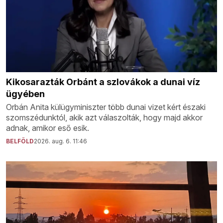
Kikosarazták Orbánt a szlovákok a dunai víz
ügyében
Orbán Anita külügyminiszter több dunai vizet kért északi
szomszédunktól, akik azt válaszolták, hogy majd akkor
adnak, amikor eső esik.
BELFÖLD
2026. aug. 6. 11:46