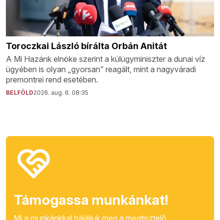
Toroczkai László bírálta Orbán Anitát
A Mi Hazánk elnöke szerint a külügyminiszter a dunai víz
ügyében is olyan „gyorsan” reagált, mint a nagyváradi
premontrei rend esetében.
BELFÖLD
2026. aug. 6. 08:35
Támogassa munkánkat!
Mi a munkánkkal háláljuk meg a megtisztelő