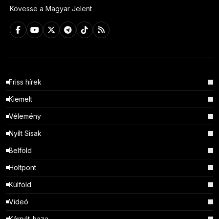
Kövesse a Magyar Jelent
Friss hírek
Kiemelt
Vélemény
Nyílt Sisak
Belföld
Holtpont
Külföld
Videó
Kárpát-haza