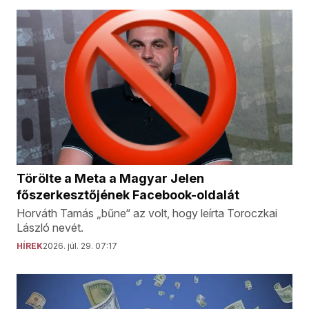
Törölte a Meta a Magyar Jelen
főszerkesztőjének Facebook-oldalát
Horváth Tamás „bűne“ az volt, hogy leírta Toroczkai
László nevét.
HÍREK
2026. júl. 29. 07:17