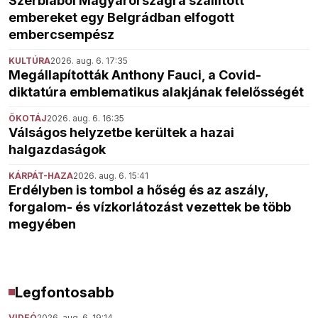
Szerbiából Magyarországra szállított
embereket egy Belgrádban elfogott
embercsempész
KULTÚRA
2026. aug. 6. 17:35
Megállapították Anthony Fauci, a Covid-
diktatúra emblematikus alakjának felelősségét
ÖKOTÁJ
2026. aug. 6. 16:35
Válságos helyzetbe kerültek a hazai
halgazdaságok
KÁRPÁT-HAZA
2026. aug. 6. 15:41
Erdélyben is tombol a hőség és az aszály,
forgalom- és vízkorlátozást vezettek be több
megyében
Legfontosabb
VIDEÓ
2026. aug. 6. 19:14