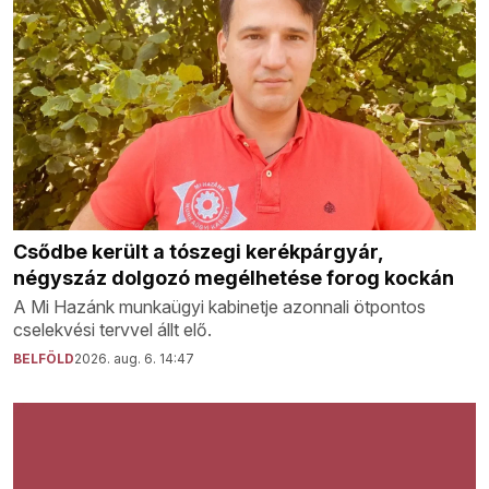
Csődbe került a tószegi kerékpárgyár,
négyszáz dolgozó megélhetése forog kockán
A Mi Hazánk munkaügyi kabinetje azonnali ötpontos
cselekvési tervvel állt elő.
BELFÖLD
2026. aug. 6. 14:47