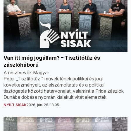
Van itt még jogállam? – Tisztítótűz és
zászlóháború
A résztvevők Magyar
Péter „Tisztítótűz ” műveletének politikai és jogi
következményeit, az elszámoltatás és a politikai
tisztogatás közötti határvonalat, valamint a Pride zászlók
Dunába dobása nyomán kialakult vitát elemezték.
NYÍLT SISAK
2026. jún. 26. 18:05