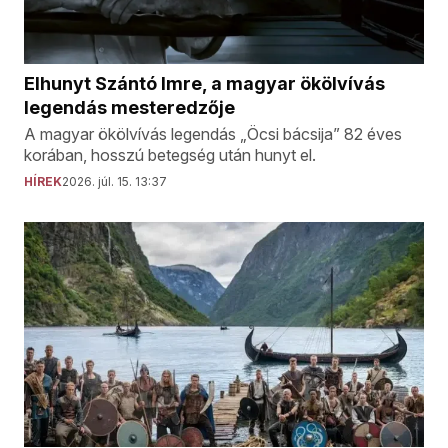
Elhunyt Szántó Imre, a magyar ökölvívás
legendás mesteredzője
A magyar ökölvívás legendás „Öcsi bácsija” 82 éves
korában, hosszú betegség után hunyt el.
HÍREK
2026. júl. 15. 13:37