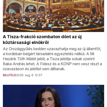
A Tisza-frakció szombaton dönt az új
köztársasági elnökről
Az Országgyűlés kedden szavazhatja meg az új államfőt,
a korábban beígért társadalmi egyeztetés nélkül. A Mi
Hazánk Tóth Mátét jelöli, a Tisza jelöltje sokak szerint
Baka András lehet. A Fidesz és a KDNP nem vesz részt a
szavazáson és jelöltet sem állítanak.
BELFÖLD
2026. aug. 6. 12:37