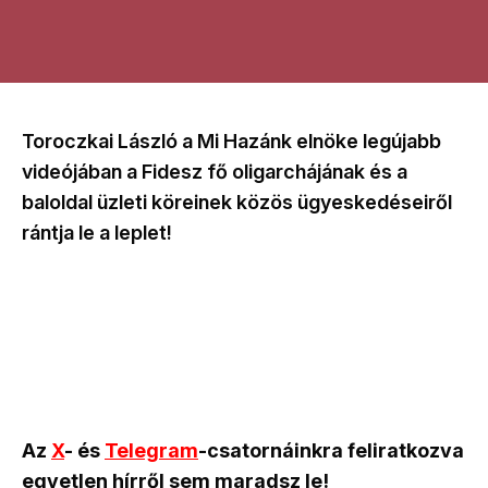
Toroczkai László a Mi Hazánk elnöke legújabb
videójában a Fidesz fő oligarchájának és a
baloldal üzleti köreinek közös ügyeskedéseiről
rántja le a leplet!
Az
X
- és
Telegram
-csatornáinkra feliratkozva
egyetlen hírről sem maradsz le!