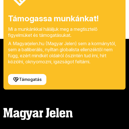
Támogassa munkánkat!
Mi a munkánkkal háláljuk meg a megtisztelő
figyelmüket és támogatásukat.
A Magyarjelen.hu (Magyar Jelen) sem a kormánytól,
sem a balliberális, nyíltan globalista ellenzéktől nem
függ, ezért mindkét oldalról őszintén tud írni, hírt
közölni, oknyomozni, igazságot feltárni.
Támogatás