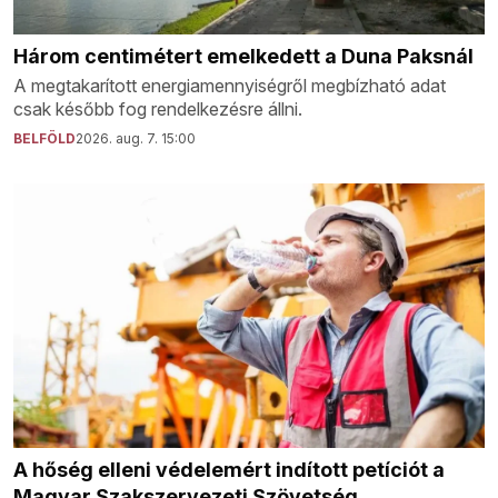
Három centimétert emelkedett a Duna Paksnál
A megtakarított energiamennyiségről megbízható adat
csak később fog rendelkezésre állni.
BELFÖLD
2026. aug. 7. 15:00
A hőség elleni védelemért indított petíciót a
Magyar Szakszervezeti Szövetség