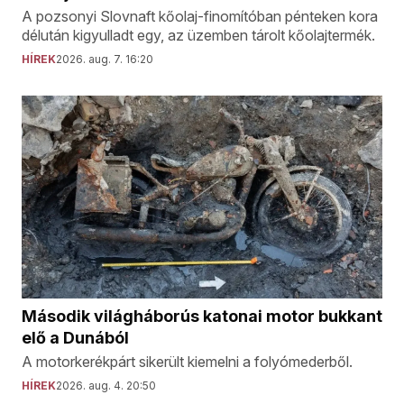
A pozsonyi Slovnaft kőolaj-finomítóban pénteken kora
délután kigyulladt egy, az üzemben tárolt kőolajtermék.
HÍREK
2026. aug. 7. 16:20
Második világháborús katonai motor bukkant
elő a Dunából
A motorkerékpárt sikerült kiemelni a folyómederből.
HÍREK
2026. aug. 4. 20:50