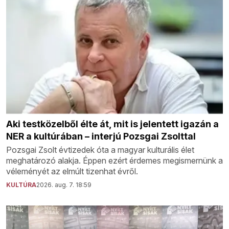
Aki testközelből élte át, mit is jelentett igazán a
NER a kultúrában – interjú Pozsgai Zsolttal
Pozsgai Zsolt évtizedek óta a magyar kulturális élet
meghatározó alakja. Éppen ezért érdemes megismernünk a
véleményét az elmúlt tizenhat évről.
KULTÚRA
2026. aug. 7. 18:59