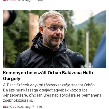
Keményen beleszált Orbán Balázsba Huth
Gergely
A Pesti Srácok egykori főszerkesztője szerint Orbán
Balázs munkássága kiterjedt egyebek között libsi
pénzégetésre, kínosan üres hablatyolásra és permanens
zsebhokizásra is.
BELFÖLD
2026. aug. 7. 11:26