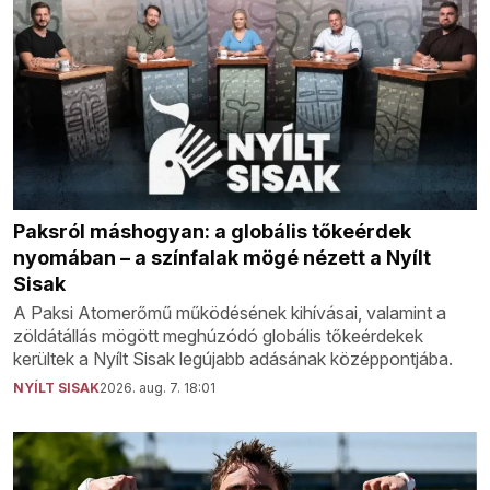
Paksról máshogyan: a globális tőkeérdek
nyomában – a színfalak mögé nézett a Nyílt
Sisak
A Paksi Atomerőmű működésének kihívásai, valamint a
zöldátállás mögött meghúzódó globális tőkeérdekek
kerültek a Nyílt Sisak legújabb adásának középpontjába.
NYÍLT SISAK
2026. aug. 7. 18:01