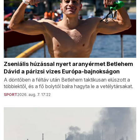
Zseniális húzással nyert aranyérmet Betlehem
Dávid a párizsi vizes Európa-bajnokságon
A döntőben a féltáv után Betlehem taktikusan elúszott a
többiektől, és a fő bolytól balra hagyta le a vetélytársakat.
SPORT
2026. aug. 7. 17:22