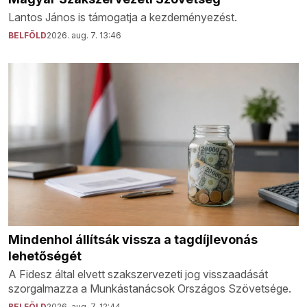
Lantos János is támogatja a kezdeményezést.
BELFÖLD
2026. aug. 7. 13:46
Mindenhol állítsák vissza a tagdíjlevonás
lehetőségét
A Fidesz által elvett szakszervezeti jog visszaadását
szorgalmazza a Munkástanácsok Országos Szövetsége.
BELFÖLD
2026. aug. 7. 12:44