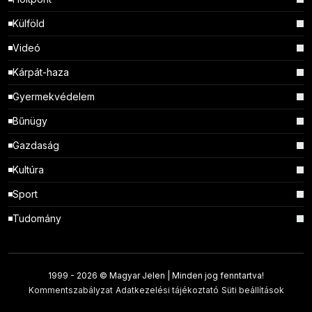
Külföld
Videó
Kárpát-haza
Gyermekvédelem
Bűnügy
Gazdaság
Kultúra
Sport
Tudomány
1999 -
2026 © Magyar Jelen | Minden jog fenntartva!
Kommentszabályzat
Adatkezelési tájékoztató
Süti beállítások