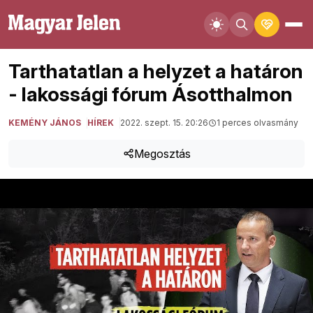
Tarthatatlan a helyzet a határon
- lakossági fórum Ásotthalmon
KEMÉNY JÁNOS
HÍREK
2022. szept. 15. 20:26
1 perces olvasmány
Megosztás