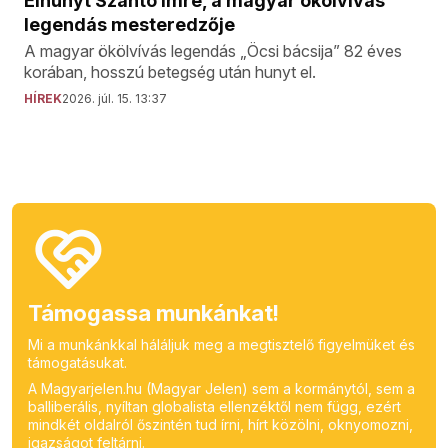
Elhunyt Szántó Imre, a magyar ökölvívás
legendás mesteredzője
A magyar ökölvívás legendás „Öcsi bácsija” 82 éves
korában, hosszú betegség után hunyt el.
HÍREK
2026. júl. 15. 13:37
Támogassa munkánkat!
Mi a munkánkkal háláljuk meg a megtisztelő figyelmüket és
támogatásukat.
A Magyarjelen.hu (Magyar Jelen) sem a kormánytól, sem a
balliberális, nyíltan globalista ellenzéktől nem függ, ezért
mindkét oldalról őszintén tud írni, hírt közölni, oknyomozni,
igazságot feltárni.