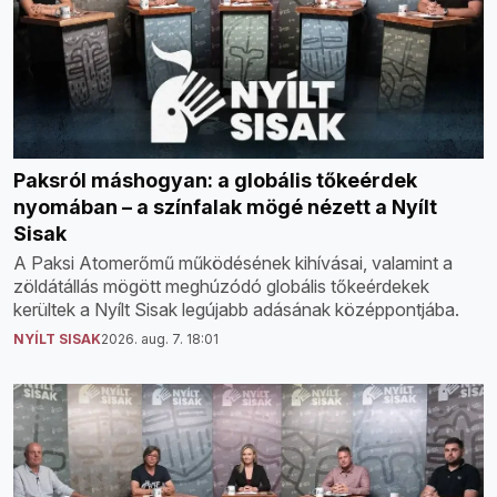
Paksról máshogyan: a globális tőkeérdek
nyomában – a színfalak mögé nézett a Nyílt
Sisak
A Paksi Atomerőmű működésének kihívásai, valamint a
zöldátállás mögött meghúzódó globális tőkeérdekek
kerültek a Nyílt Sisak legújabb adásának középpontjába.
NYÍLT SISAK
2026. aug. 7. 18:01