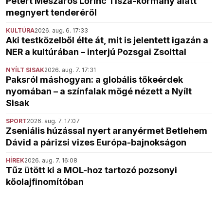
Pétert Mészáros Lőrinc Tisza-kormány alatt
megnyert tenderéről
KULTÚRA
2026. aug. 6. 17:33
Aki testközelből élte át, mit is jelentett igazán a
NER a kultúrában – interjú Pozsgai Zsolttal
NYÍLT SISAK
2026. aug. 7. 17:31
Paksról máshogyan: a globális tőkeérdek
nyomában – a színfalak mögé nézett a Nyílt
Sisak
SPORT
2026. aug. 7. 17:07
Zseniális húzással nyert aranyérmet Betlehem
Dávid a párizsi vizes Európa-bajnokságon
HÍREK
2026. aug. 7. 16:08
Tűz ütött ki a MOL-hoz tartozó pozsonyi
kőolajfinomítóban