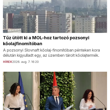
Tűz ütött ki a MOL-hoz tartozó pozsonyi
kőolajfinomítóban
A pozsonyi Slovnaft kőolaj-finomítóban pénteken kora
délután kigyulladt egy, az üzemben tárolt kőolajtermék.
HÍREK
2026. aug. 7. 16:20