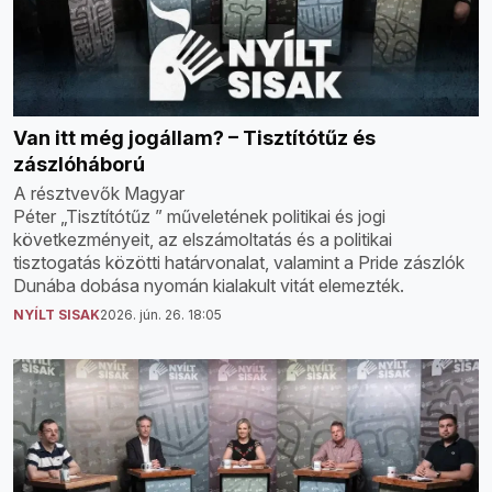
Van itt még jogállam? – Tisztítótűz és
zászlóháború
A résztvevők Magyar
Péter „Tisztítótűz ” műveletének politikai és jogi
következményeit, az elszámoltatás és a politikai
tisztogatás közötti határvonalat, valamint a Pride zászlók
Dunába dobása nyomán kialakult vitát elemezték.
NYÍLT SISAK
2026. jún. 26. 18:05