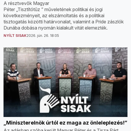
A résztvevők Magyar
Péter „Tisztítótűz ” műveletének politikai és jogi
következményeit, az elszámoltatás és a politikai
tisztogatás közötti határvonalat, valamint a Pride zászlók
Dunába dobása nyomán kialakult vitát elemezték.
NYÍLT SISAK
2026. jún. 26. 18:05
„Miniszterelnök úrtól ez maga az önleleplezés!”
Az adásban szóba került Magyar Péter és a Tisza Párt