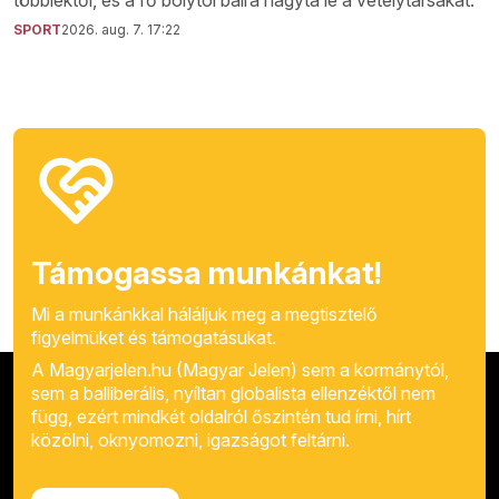
többiektől, és a fő bolytól balra hagyta le a vetélytársakat.
SPORT
2026. aug. 7. 17:22
Támogassa munkánkat!
Mi a munkánkkal háláljuk meg a megtisztelő
figyelmüket és támogatásukat.
A Magyarjelen.hu (Magyar Jelen) sem a kormánytól,
sem a balliberális, nyíltan globalista ellenzéktől nem
függ, ezért mindkét oldalról őszintén tud írni, hírt
közölni, oknyomozni, igazságot feltárni.