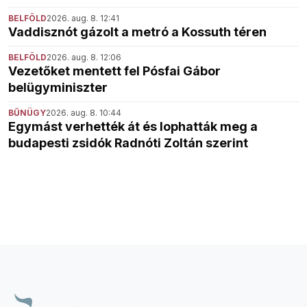
BELFÖLD
2026. aug. 8. 12:41
Vaddisznót gázolt a metró a Kossuth téren
BELFÖLD
2026. aug. 8. 12:06
Vezetőket mentett fel Pósfai Gábor
belügyminiszter
BŰNÜGY
2026. aug. 8. 10:44
Egymást verhették át és lophatták meg a
budapesti zsidók Radnóti Zoltán szerint