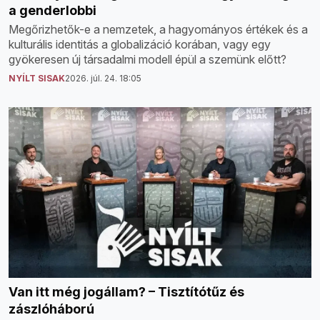
a genderlobbi
Megőrizhetők-e a nemzetek, a hagyományos értékek és a
kulturális identitás a globalizáció korában, vagy egy
gyökeresen új társadalmi modell épül a szemünk előtt?
NYÍLT SISAK
2026. júl. 24. 18:05
Van itt még jogállam? – Tisztítótűz és
zászlóháború