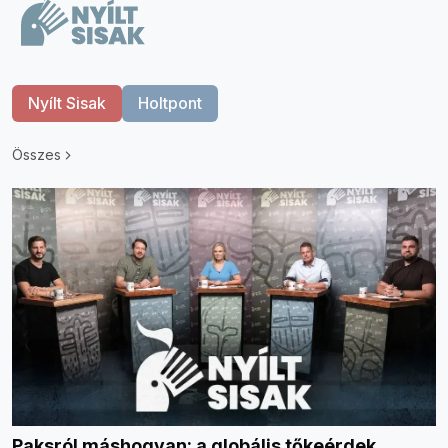
Nyílt Sisak
Holtpont
Összes
Paksról máshogyan: a globális tőkeérdek