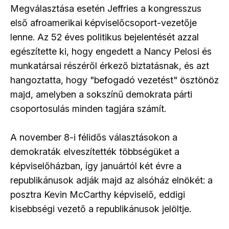
Megválasztása esetén Jeffries a kongresszus
első afroamerikai képviselőcsoport-vezetője
lenne. Az 52 éves politikus bejelentését azzal
egészítette ki, hogy engedett a Nancy Pelosi és
munkatársai részéről érkező biztatásnak, és azt
hangoztatta, hogy "befogadó vezetést" ösztönöz
majd, amelyben a sokszínű demokrata párti
csoportosulás minden tagjára számít.
A november 8-i félidős választásokon a
demokraták elveszítették többségüket a
képviselőházban, így januártól két évre a
republikánusok adják majd az alsóház elnökét: a
posztra Kevin McCarthy képviselő, eddigi
kisebbségi vezető a republikánusok jelöltje.