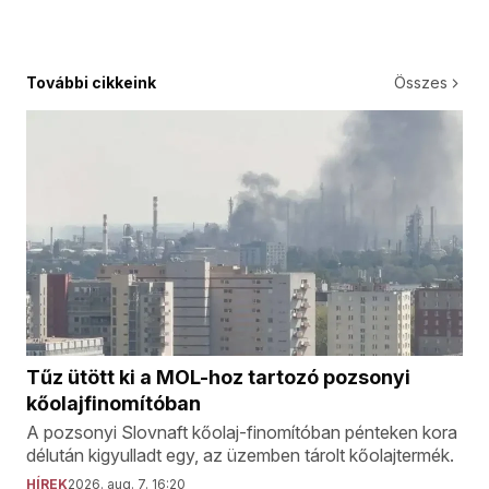
További cikkeink
Összes
Tűz ütött ki a MOL-hoz tartozó pozsonyi
kőolajfinomítóban
A pozsonyi Slovnaft kőolaj-finomítóban pénteken kora
délután kigyulladt egy, az üzemben tárolt kőolajtermék.
HÍREK
2026. aug. 7. 16:20