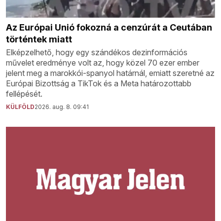
Az Európai Unió fokozná a cenzúrát a Ceutában
történtek miatt
Elképzelhető, hogy egy szándékos dezinformációs
művelet eredménye volt az, hogy közel 70 ezer ember
jelent meg a marokkói-spanyol határnál, emiatt szeretné az
Európai Bizottság a TikTok és a Meta határozottabb
fellépését.
KÜLFÖLD
2026. aug. 8. 09:41