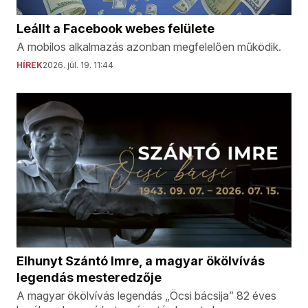
Leállt a Facebook webes felülete
A mobilos alkalmazás azonban megfelelően működik.
HÍREK
2026. júl. 19. 11:44
Elhunyt Szántó Imre, a magyar ökölvívás
legendás mesteredzője
A magyar ökölvívás legendás „Öcsi bácsija” 82 éves