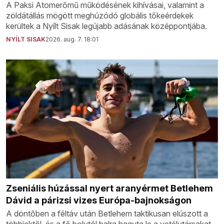
A Paksi Atomerőmű működésének kihívásai, valamint a
zöldátállás mögött meghúzódó globális tőkeérdekek
kerültek a Nyílt Sisak legújabb adásának középpontjába.
NYÍLT SISAK
2026. aug. 7. 18:01
Zseniális húzással nyert aranyérmet Betlehem
Dávid a párizsi vizes Európa-bajnokságon
A döntőben a féltáv után Betlehem taktikusan elúszott a