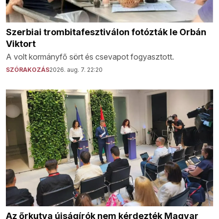
Szerbiai trombitafesztiválon fotózták le Orbán
Viktort
A volt kormányfő sört és csevapot fogyasztott.
SZÓRAKOZÁS
2026. aug. 7. 22:20
Az őrkutya újságírók nem kérdezték Magyar