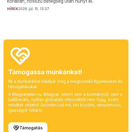
korában, hosszú betegség után hunyt el.
HÍREK
2026. júl. 15. 13:37
Támogassa munkánkat!
Mi a munkánkkal háláljuk meg a megtisztelő figyelmüket és
támogatásukat.
A Magyarjelen.hu (Magyar Jelen) sem a kormánytól, sem a
balliberális, nyíltan globalista ellenzéktől nem függ, ezért
mindkét oldalról őszintén tud írni, hírt közölni, oknyomozni,
igazságot feltárni.
Támogatás