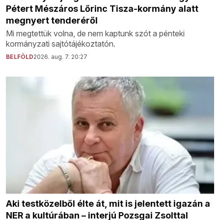
Pétert Mészáros Lőrinc Tisza-kormány alatt
megnyert tenderéről
Mi megtettük volna, de nem kaptunk szót a pénteki
kormányzati sajtótájékoztatón.
BELFÖLD
2026. aug. 7. 20:27
Aki testközelből élte át, mit is jelentett igazán a
NER a kultúrában – interjú Pozsgai Zsolttal