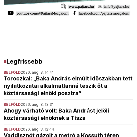
Legfrissebb
BELFÖLD
2026. aug. 8. 14:41
Toroczkai: „Baka András elmúlt időszakban tett
nyilatkozatai alkalmatlanná teszik őt a
köztársasági elnöki posztra”
BELFÖLD
2026. aug. 8. 13:31
Ahogy várható volt: Baka Andrást jelöli
köztársasági elnöknek a Tisza
BELFÖLD
2026. aug. 8. 12:44
Vaddisznót gázolt a metró a Kossuth téren