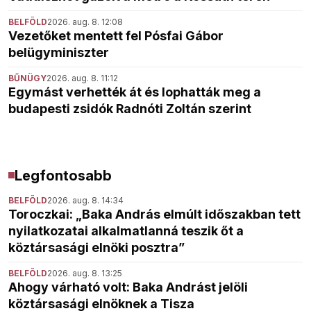
BELFÖLD
2026. aug. 8. 12:08
Vezetőket mentett fel Pósfai Gábor
belügyminiszter
BŰNÜGY
2026. aug. 8. 11:12
Egymást verhették át és lophatták meg a
budapesti zsidók Radnóti Zoltán szerint
Legfontosabb
BELFÖLD
2026. aug. 8. 14:34
Toroczkai: „Baka András elmúlt időszakban tett
nyilatkozatai alkalmatlanná teszik őt a
köztársasági elnöki posztra”
BELFÖLD
2026. aug. 8. 13:25
Ahogy várható volt: Baka Andrást jelöli
köztársasági elnöknek a Tisza