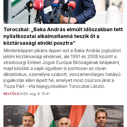
Toroczkai: „Baka András elmúlt időszakban tett
nyilatkozatai alkalmatlanná teszik őt a
köztársasági elnöki posztra”
Mindenképpen pikáns éppen azt a Baka András jogtudóst
jelölni köztársasági elnöknek, aki 1991 és 2008 között a
strasbourgi Emberi Jogok Európai Bíróságának bírájaként,
majd később a saját ügyében is pontosan az olyan
diktatórikus, személyre szabott, visszamenőleges hatályú
jogalkotás ellen lépett fel, amelyet most csúcsra járat a
Tisza Párt – írta bejegyzésében Toroczkai László.
BELFÖLD
2026. aug. 8. 14:41