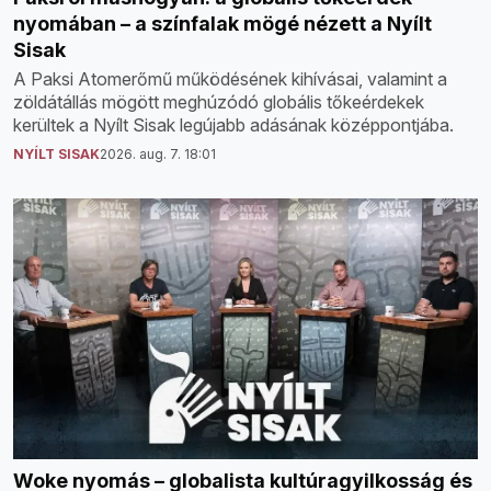
nyomában – a színfalak mögé nézett a Nyílt
Sisak
A Paksi Atomerőmű működésének kihívásai, valamint a
zöldátállás mögött meghúzódó globális tőkeérdekek
kerültek a Nyílt Sisak legújabb adásának középpontjába.
NYÍLT SISAK
2026. aug. 7. 18:01
Woke nyomás – globalista kultúragyilkosság és