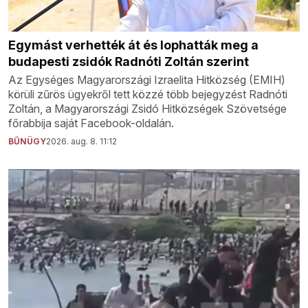
Egymást verhették át és lophatták meg a
budapesti zsidók Radnóti Zoltán szerint
Az Egységes Magyarországi Izraelita Hitközség (EMIH)
körüli zűrös ügyekről tett közzé több bejegyzést Radnóti
Zoltán, a Magyarországi Zsidó Hitközségek Szövetsége
főrabbija saját Facebook-oldalán.
BŰNÜGY
2026. aug. 8. 11:12