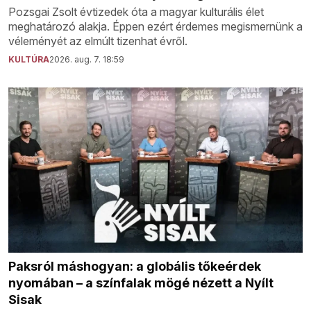
Pozsgai Zsolt évtizedek óta a magyar kulturális élet
meghatározó alakja. Éppen ezért érdemes megismernünk a
véleményét az elmúlt tizenhat évről.
KULTÚRA
2026. aug. 7. 18:59
Paksról máshogyan: a globális tőkeérdek
nyomában – a színfalak mögé nézett a Nyílt
Sisak