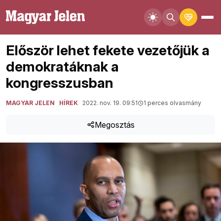
Először lehet fekete vezetőjük a
demokratáknak a
kongresszusban
MAGYAR JELEN
HÍREK
2022. nov. 19. 09:51
1 perces olvasmány
Megosztás