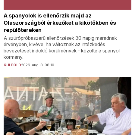
A spanyolok is ellenőrzik majd az
Olaszországból érkezőket a kikötőkben és
repülőtereken
A szúrópróbaszerű ellenőrzések 30 napig maradnak
érvényben, kivéve, ha változnak az intézkedés
bevezetését indokló körülmények - közölte a spanyol
kormány.
KÜLFÖLD
2026. aug. 8. 08:10